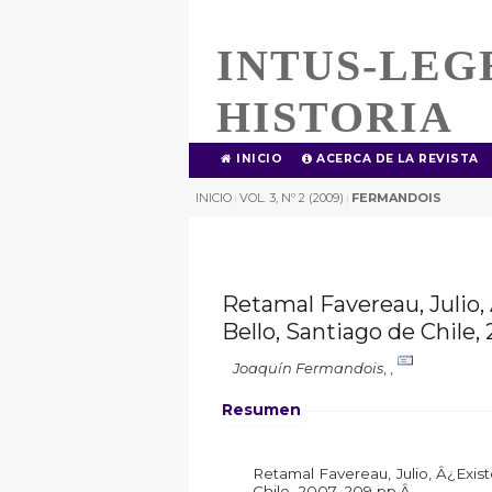
INTUS-LEG
HISTORIA
INICIO
ACERCA DE LA REVISTA
INICIO
VOL. 3, Nº 2 (2009)
FERMANDOIS
|
|
Retamal Favereau, Julio,
Bello, Santiago de Chile,
Joaquín Fermandois
,
,
Resumen
Retamal Favereau, Julio, Â¿Exis
Chile, 2007, 209 pp.Â