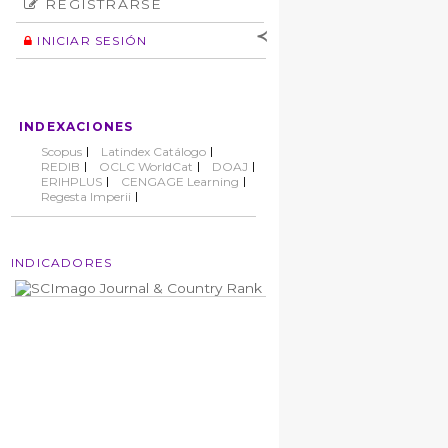
REGISTRARSE
Número
Normas éticas
Autor
INICIAR SESIÓN
Nombre de
usuario
Contraseña
INDEXACIONES
No cerrar sesión
Scopus
Latindex Catálogo
REDIB
OCLC WorldCat
DOAJ
ERIHPLUS
CENGAGE Learning
Regesta Imperii
INDICADORES