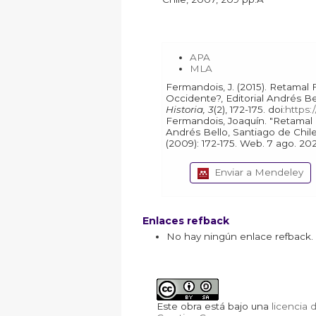
APA
MLA
Fermandois, J. (2015). Retamal Favereau, Julio, Â¿Existe aún
Occidente?, Editorial Andrés Be
Historia, 3
(2), 172-175. doi:
https:
Fermandois, Joaquín. "Retamal Favereau, Julio, Â¿Existe aún Occidente?, Editorial
Andrés Bello, Santiago de Chile
(2009): 172-175. Web. 7 ago.
Enviar a Mendeley
Enlaces refback
No hay ningún enlace refback.
Este obra está bajo una
licencia 