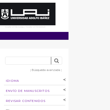
ISSN: 0718-5456 / ISSN: 0719-8949
Búsqueda avanzada
]
[
IDIOMA
[Español
]
[English]
ENVÍO DE MANUSCRITOS
Instrucciones para
REVISAR CONTENIDOS
autores
Derechos de autoría
por: