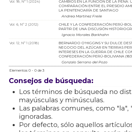
Vol. 18, Nº 1 (2024)
CAMBIOS EN LA FUNCIÓN DE LA PENA: 
COMPARACIÓN ENTRE EL PRESIDIO AM
LA PENITENCIARÍA DE SANTIAGO
Andrea Martínez Freile
Vol. 6, Nº 2 (2012)
CHILE Y LA CONFEDERACIÓN PERÚ-BOL
PARTIR DE UNA DISCUSIÓN HISTORIOG
Ignacio Morales Barkhahn
Vol. 12, Nº 1 (2018)
BERNARDO O'HIGGINS Y SU DULCE DEST
NEGOCIO DEL AZÚCAR EN TIERRAS PER
INTERESES EN LA GUERRA DE CHILE CO
CONFEDERACIÓN PERÚ-BOLIVIANA (1836
Gonzalo Serrano del Pozo
Elementos 0 - 0 de 3
Consejos de búsqueda:
Los términos de búsqueda no dis
mayúsculas y minúsculas.
Las palabras comunes, como "la", "
ignoradas.
Por defecto, sólo aquellos artícu