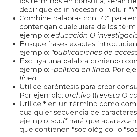
los términos en consulta, serán de
decir que es innecesario incluir "
Y
Combine palabras con "
O
" para e
contengan cualquiera de los térm
ejemplo:
educación O investigaci
Busque frases exactas introducien
ejemplo:
"publicaciones de acceso
Excluya una palabra poniendo co
ejemplo:
-política en línea
. Por ej
línea
.
Utilice paréntesis para crear cons
Por ejemplo:
archivo
((
revista
O
co
Utilice
*
en un término como como
cualquier secuencia de caractere
ejemplo:
soci*
hará que aparezcan
que contienen "sociológico" o "soci