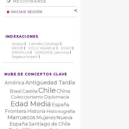
REGISTRARSE
Número
Normas éticas
Autor
INICIAR SESIÓN
Nombre de
usuario
Contraseña
INDEXACIONES
No cerrar sesión
Scopus
Latindex Catálogo
REDIB
OCLC WorldCat
DOAJ
ERIHPLUS
CENGAGE Learning
Regesta Imperii
NUBE DE CONCEPTOS CLAVE
Antigüedad Tardía
América
Chile
China
Brasil
Castilla
Coleccionismo
Diplomacia
Edad Media
España
Frontera
Historia
Historiografía
Marruecos
Nueva
Mujeres
España
Santiago de Chile