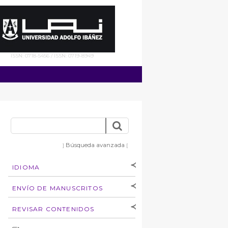
ISSN: 0718-5456 / ISSN: 0719-8949
Búsqueda avanzada
]
[
IDIOMA
[Español
]
[English]
ENVÍO DE MANUSCRITOS
Instrucciones para
REVISAR CONTENIDOS
autores
Derechos de autoría
por: