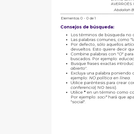
AVERROÈS:
Abdallah 
Elementos 0 - 0 de 1
Consejos de búsqueda:
Los términos de búsqueda no d
Las palabras comunes, como "la"
Por defecto, sólo aquellos art
devueltos. Esto quiere decir que
Combine palabras con "
O
" par
buscados. Por ejemplo:
educac
Busque frases exactas introduc
abierto"
.
Excluya una palabra poniendo 
ejemplo:
NO política en línea
.
Utilice paréntesis para crear c
conferencia
) NO
tesis
).
Utilice
*
en un término como com
Por ejemplo:
soci*
hará que apa
"social".