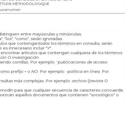
 ÉTUDE MÉTHODOLOGIQUE
Bucarruman
istinguen entre mayúsculas y minúsculas.
, "los", "como", serán ignoradas.
ículos que contengan
todos
los términos en consulta, serán
 es innecesario incluir "
Y
".
a encontrar artículos que contengan cualquiera de los términos
ión O investigación
.
iendo comillas. Por ejemplo:
"publicaciones de acceso
como prefijo
-
o
NO
. Por ejemplo:
-política en línea
. Por
onsultas más complejas. Por ejemplo:
archivo
((
revista
O
odín para que cualquier secuencia de caracteres concuerde.
rezcan aquellos documentos que contienen "sociológico" o