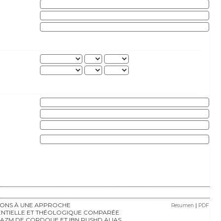
IONS À UNE APPROCHE
|
Resumen
PDF
ENTIELLE ET THÉOLOGIQUE COMPARÉE
HAZM DE CORDOUE ET IBN RUSHD ALIAS