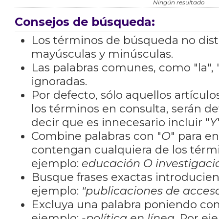
Ningún resultado
Consejos de búsqueda:
Los términos de búsqueda no dis
mayúsculas y minúsculas.
Las palabras comunes, como "la", "
ignoradas.
Por defecto, sólo aquellos artícu
los términos en consulta, serán de
decir que es innecesario incluir "
Y
Combine palabras con "
O
" para e
contengan cualquiera de los térm
ejemplo:
educación O investigaci
Busque frases exactas introducien
ejemplo:
"publicaciones de acceso
Excluya una palabra poniendo co
ejemplo:
-política en línea
. Por ej