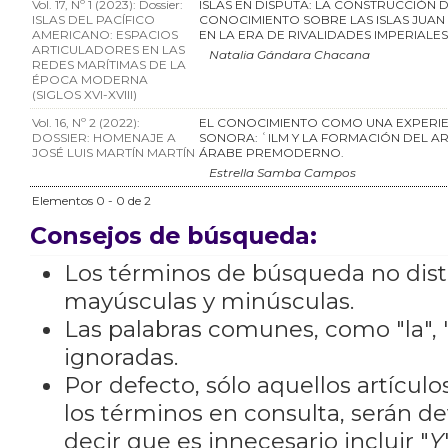
Vol. 17, Nº 1 (2023): Dossier:
ISLAS EN DISPUTA: LA CONSTRUCCIÓN 
ISLAS DEL PACÍFICO
CONOCIMIENTO SOBRE LAS ISLAS JUA
AMERICANO: ESPACIOS
EN LA ERA DE RIVALIDADES IMPERIALES
ARTICULADORES EN LAS
Natalia Gándara Chacana
REDES MARÍTIMAS DE LA
ÉPOCA MODERNA
(SIGLOS XVI-XVIII)
Vol. 16, Nº 2 (2022):
EL CONOCIMIENTO COMO UNA EXPERIE
DOSSIER: HOMENAJE A
SONORA: ʿILM Y LA FORMACIÓN DEL A
JOSÉ LUIS MARTÍN MARTÍN
ÁRABE PREMODERNO.
Estrella Samba Campos
Elementos 0 - 0 de 2
Consejos de búsqueda:
Los términos de búsqueda no dis
mayúsculas y minúsculas.
Las palabras comunes, como "la", "
ignoradas.
Por defecto, sólo aquellos artícu
los términos en consulta, serán de
decir que es innecesario incluir "
Y