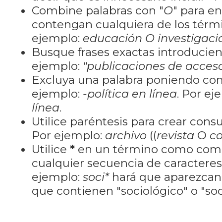
Combine palabras con "
O
" para e
contengan cualquiera de los térm
ejemplo:
educación O investigaci
Busque frases exactas introducien
ejemplo:
"publicaciones de acceso
Excluya una palabra poniendo co
ejemplo:
-política en línea
. Por ej
línea
.
Utilice paréntesis para crear cons
Por ejemplo:
archivo
((
revista
O
co
Utilice
*
en un término como como
cualquier secuencia de caractere
ejemplo:
soci*
hará que aparezcan
que contienen "sociológico" o "soci