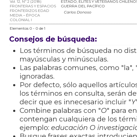
Vol. 12, Nº 2 (2018):
ESTADO, ELITES Y VETERANOS CHILENO
FRONTERAS Y ESPACIOS
GUERRA DEL PACÍFICO
FRONTERIZOS EDAD
Carlos Donoso
MEDIA – ÉPOCA
COLONIAL I
Elementos 0 - 0 de 1
Consejos de búsqueda:
Los términos de búsqueda no dis
mayúsculas y minúsculas.
Las palabras comunes, como "la", "
ignoradas.
Por defecto, sólo aquellos artícu
los términos en consulta, serán de
decir que es innecesario incluir "
Y
Combine palabras con "
O
" para e
contengan cualquiera de los térm
ejemplo:
educación O investigaci
Busque frases exactas introducien