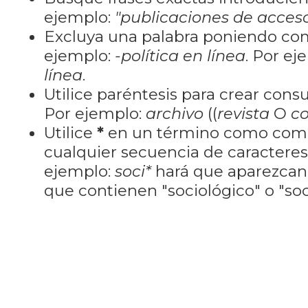
ejemplo:
"publicaciones de acceso
Excluya una palabra poniendo co
ejemplo:
-política en línea
. Por ej
línea
.
Utilice paréntesis para crear cons
Por ejemplo:
archivo
((
revista
O
co
Utilice
*
en un término como como
cualquier secuencia de caractere
ejemplo:
soci*
hará que aparezcan
que contienen "sociológico" o "soci