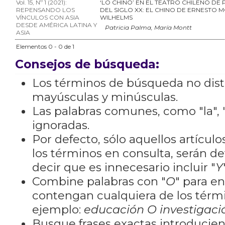
Vol. 15, Nº 1 (2021):
‘LO CHINO’ EN EL TEATRO CHILENO DE 
REPENSANDO LOS
DEL SIGLO XX: EL CHINO DE ERNESTO 
VÍNCULOS CON ASIA
WILHELMS
DESDE AMÉRICA LATINA Y
Patricia Palma, María Montt
ASIA
Elementos 0 - 0 de 1
Consejos de búsqueda:
Los términos de búsqueda no dis
mayúsculas y minúsculas.
Las palabras comunes, como "la", "
ignoradas.
Por defecto, sólo aquellos artícu
los términos en consulta, serán de
decir que es innecesario incluir "
Y
Combine palabras con "
O
" para e
contengan cualquiera de los térm
ejemplo:
educación O investigaci
Busque frases exactas introducien