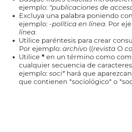
ejemplo:
"publicaciones de acceso
Excluya una palabra poniendo co
ejemplo:
-política en línea
. Por ej
línea
.
Utilice paréntesis para crear cons
Por ejemplo:
archivo
((
revista
O
co
Utilice
*
en un término como como
cualquier secuencia de caractere
ejemplo:
soci*
hará que aparezcan
que contienen "sociológico" o "soci