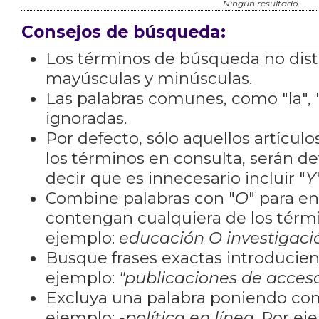
Ningún resultado
Consejos de búsqueda:
Los términos de búsqueda no dis
mayúsculas y minúsculas.
Las palabras comunes, como "la", "
ignoradas.
Por defecto, sólo aquellos artícu
los términos en consulta, serán de
decir que es innecesario incluir "
Y
Combine palabras con "
O
" para e
contengan cualquiera de los térm
ejemplo:
educación O investigaci
Busque frases exactas introducien
ejemplo:
"publicaciones de acceso
Excluya una palabra poniendo co
ejemplo:
-política en línea
. Por ej