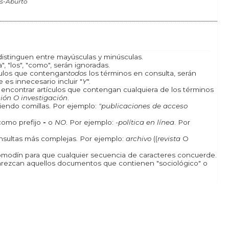
os-Aburto
istinguen entre mayúsculas y minúsculas.
, "los", "como", serán ignoradas.
ículos que contengan
todos
los términos en consulta, serán
 es innecesario incluir "
Y
".
a encontrar artículos que contengan cualquiera de los términos
ión O investigación
.
iendo comillas. Por ejemplo:
"publicaciones de acceso
como prefijo
-
o
NO
. Por ejemplo:
-política en línea
. Por
onsultas más complejas. Por ejemplo:
archivo
((
revista
O
odín para que cualquier secuencia de caracteres concuerde.
rezcan aquellos documentos que contienen "sociológico" o