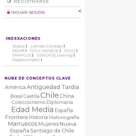
REGISTRARSE
Número
Normas éticas
Autor
INICIAR SESIÓN
Nombre de
usuario
Contraseña
INDEXACIONES
No cerrar sesión
Scopus
Latindex Catálogo
REDIB
OCLC WorldCat
DOAJ
ERIHPLUS
CENGAGE Learning
Regesta Imperii
NUBE DE CONCEPTOS CLAVE
Antigüedad Tardía
América
Chile
China
Brasil
Castilla
Coleccionismo
Diplomacia
Edad Media
España
Frontera
Historia
Historiografía
Marruecos
Nueva
Mujeres
España
Santiago de Chile