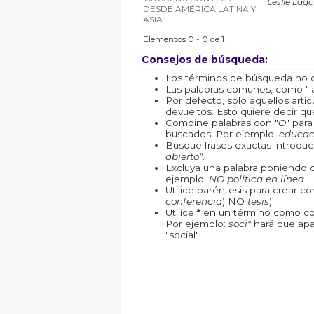
Leslie Lag
DESDE AMÉRICA LATINA Y
ASIA
Elementos 0 - 0 de 1
Consejos de búsqueda:
Los términos de búsqueda no d
Las palabras comunes, como "la"
Por defecto, sólo aquellos art
devueltos. Esto quiere decir que
Combine palabras con "
O
" par
buscados. Por ejemplo:
educac
Busque frases exactas introduc
abierto"
.
Excluya una palabra poniendo 
ejemplo:
NO política en línea
.
Utilice paréntesis para crear c
conferencia
) NO
tesis
).
Utilice
*
en un término como com
Por ejemplo:
soci*
hará que apa
"social".