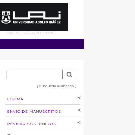
ISSN: 0718-5456 / ISSN: 0719-8949
Búsqueda avanzada
]
[
IDIOMA
[Español
]
[English]
ENVÍO DE MANUSCRITOS
Instrucciones para
REVISAR CONTENIDOS
autores
Derechos de autoría
por: