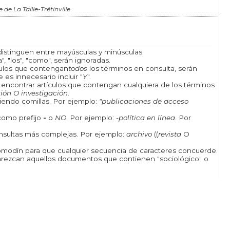
 de La Taille-Trétinville
istinguen entre mayúsculas y minúsculas.
, "los", "como", serán ignoradas.
ículos que contengan
todos
los términos en consulta, serán
 es innecesario incluir "
Y
".
a encontrar artículos que contengan cualquiera de los términos
ión O investigación
.
iendo comillas. Por ejemplo:
"publicaciones de acceso
como prefijo
-
o
NO
. Por ejemplo:
-política en línea
. Por
onsultas más complejas. Por ejemplo:
archivo
((
revista
O
odín para que cualquier secuencia de caracteres concuerde.
rezcan aquellos documentos que contienen "sociológico" o