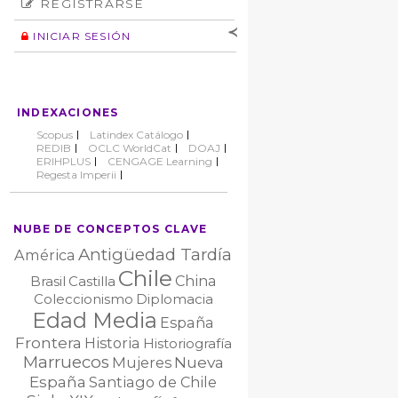
REGISTRARSE
Número
Normas éticas
Autor
INICIAR SESIÓN
Nombre de
usuario
Contraseña
INDEXACIONES
No cerrar sesión
Scopus
Latindex Catálogo
REDIB
OCLC WorldCat
DOAJ
ERIHPLUS
CENGAGE Learning
Regesta Imperii
NUBE DE CONCEPTOS CLAVE
Antigüedad Tardía
América
Chile
China
Brasil
Castilla
Coleccionismo
Diplomacia
Edad Media
España
Frontera
Historia
Historiografía
Marruecos
Nueva
Mujeres
España
Santiago de Chile