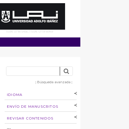
ISSN: 0718-5456 / ISSN: 0719-8949
Búsqueda avanzada
]
[
IDIOMA
[Español
]
[English]
ENVÍO DE MANUSCRITOS
Instrucciones para
REVISAR CONTENIDOS
autores
Derechos de autoría
por: