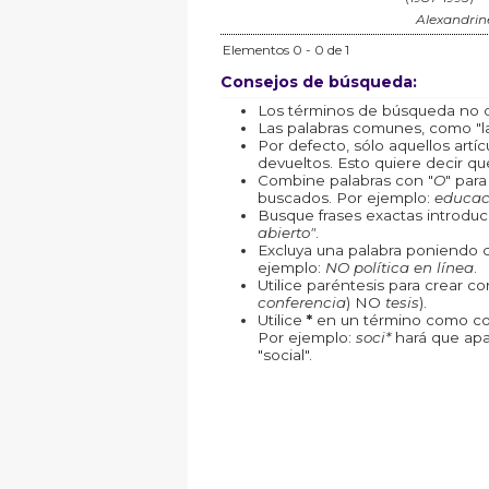
Alexandrine
Elementos 0 - 0 de 1
Consejos de búsqueda:
Los términos de búsqueda no d
Las palabras comunes, como "la"
Por defecto, sólo aquellos art
devueltos. Esto quiere decir que
Combine palabras con "
O
" par
buscados. Por ejemplo:
educac
Busque frases exactas introduc
abierto"
.
Excluya una palabra poniendo 
ejemplo:
NO política en línea
.
Utilice paréntesis para crear c
conferencia
) NO
tesis
).
Utilice
*
en un término como com
Por ejemplo:
soci*
hará que apa
"social".