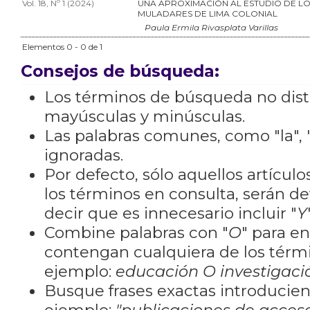
Vol. 18, Nº 1 (2024)
UNA APROXIMACIÓN AL ESTUDIO DE L
MULADARES DE LIMA COLONIAL
Paula Ermila Rivasplata Varillas
Elementos 0 - 0 de 1
Consejos de búsqueda:
Los términos de búsqueda no dis
mayúsculas y minúsculas.
Las palabras comunes, como "la", "
ignoradas.
Por defecto, sólo aquellos artícu
los términos en consulta, serán de
decir que es innecesario incluir "
Y
Combine palabras con "
O
" para e
contengan cualquiera de los térm
ejemplo:
educación O investigaci
Busque frases exactas introducien