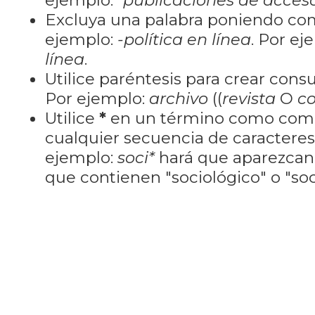
ejemplo:
"publicaciones de acceso
Excluya una palabra poniendo co
ejemplo:
-política en línea
. Por ej
línea
.
Utilice paréntesis para crear cons
Por ejemplo:
archivo
((
revista
O
co
Utilice
*
en un término como como
cualquier secuencia de caractere
ejemplo:
soci*
hará que aparezcan
que contienen "sociológico" o "soci