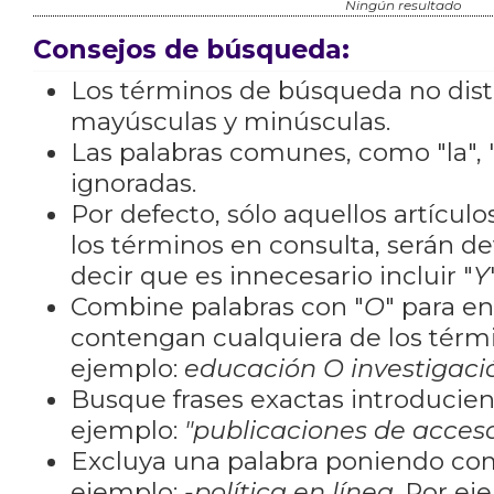
Ningún resultado
Consejos de búsqueda:
Los términos de búsqueda no dis
mayúsculas y minúsculas.
Las palabras comunes, como "la", "
ignoradas.
Por defecto, sólo aquellos artícu
los términos en consulta, serán de
decir que es innecesario incluir "
Y
Combine palabras con "
O
" para e
contengan cualquiera de los térm
ejemplo:
educación O investigaci
Busque frases exactas introducien
ejemplo:
"publicaciones de acceso
Excluya una palabra poniendo co
ejemplo:
-política en línea
. Por ej