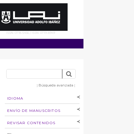
ISSN: 0718-5456 / ISSN: 0719-8949
Búsqueda avanzada
]
[
IDIOMA
[Español
]
[English]
ENVÍO DE MANUSCRITOS
Instrucciones para
REVISAR CONTENIDOS
autores
Derechos de autoría
por: