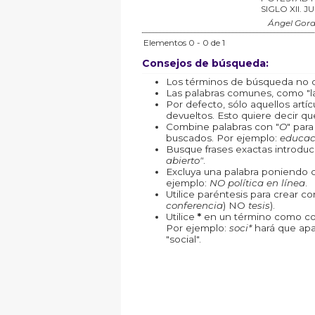
SIGLO XII. 
Ángel Gord
Elementos 0 - 0 de 1
Consejos de búsqueda:
Los términos de búsqueda no d
Las palabras comunes, como "la"
Por defecto, sólo aquellos art
devueltos. Esto quiere decir que
Combine palabras con "
O
" par
buscados. Por ejemplo:
educac
Busque frases exactas introduc
abierto"
.
Excluya una palabra poniendo 
ejemplo:
NO política en línea
.
Utilice paréntesis para crear c
conferencia
) NO
tesis
).
Utilice
*
en un término como com
Por ejemplo:
soci*
hará que apa
"social".