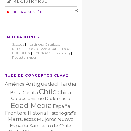
REGISTRARSE
Número
Normas éticas
Autor
INICIAR SESIÓN
Nombre de
usuario
Contraseña
INDEXACIONES
No cerrar sesión
Scopus
Latindex Catálogo
REDIB
OCLC WorldCat
DOAJ
ERIHPLUS
CENGAGE Learning
Regesta Imperii
NUBE DE CONCEPTOS CLAVE
Antigüedad Tardía
América
Chile
China
Brasil
Castilla
Coleccionismo
Diplomacia
Edad Media
España
Frontera
Historia
Historiografía
Marruecos
Nueva
Mujeres
España
Santiago de Chile