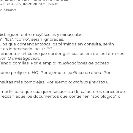
JURISDICCIÓN, IMPERIUM Y LINAJE
o Molina
istinguen entre mayúsculas y minúsculas.
, "los", "como", serán ignoradas.
ículos que contengan
todos
los términos en consulta, serán
 es innecesario incluir "
Y
".
a encontrar artículos que contengan cualquiera de los términos
ión O investigación
.
iendo comillas. Por ejemplo:
"publicaciones de acceso
como prefijo
-
o
NO
. Por ejemplo:
-política en línea
. Por
onsultas más complejas. Por ejemplo:
archivo
((
revista
O
odín para que cualquier secuencia de caracteres concuerde.
rezcan aquellos documentos que contienen "sociológico" o