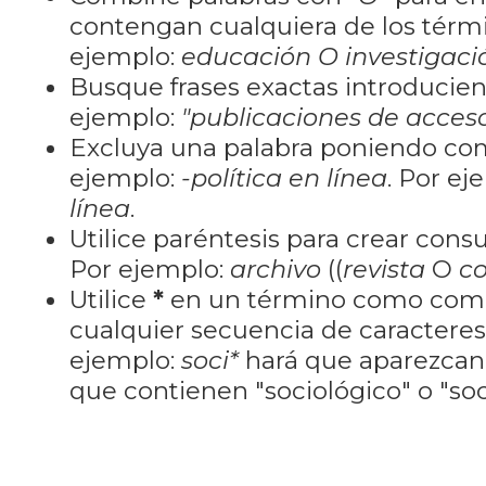
contengan cualquiera de los térm
ejemplo:
educación O investigaci
Busque frases exactas introducien
ejemplo:
"publicaciones de acceso
Excluya una palabra poniendo co
ejemplo:
-política en línea
. Por ej
línea
.
Utilice paréntesis para crear cons
Por ejemplo:
archivo
((
revista
O
co
Utilice
*
en un término como como
cualquier secuencia de caractere
ejemplo:
soci*
hará que aparezcan
que contienen "sociológico" o "soci