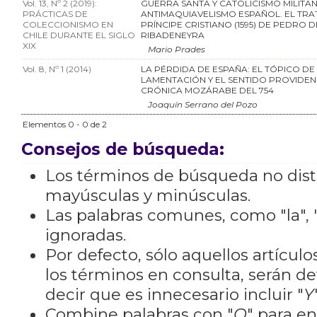
Vol. 13, Nº 2 (2019):
GUERRA SANTA Y CATOLICISMO MILITAN
PRÁCTICAS DE
ANTIMAQUIAVELISMO ESPAÑOL. EL TR
COLECCIONISMO EN
PRÍNCIPE CRISTIANO (1595) DE PEDRO D
CHILE DURANTE EL SIGLO
RIBADENEYRA
XIX
Mario Prades
Vol. 8, Nº 1 (2014)
LA PÉRDIDA DE ESPAÑA: EL TÓPICO DE
LAMENTACIÓN Y EL SENTIDO PROVIDEN
CRÓNICA MOZÁRABE DEL 754
Joaquín Serrano del Pozo
Elementos 0 - 0 de 2
Consejos de búsqueda:
Los términos de búsqueda no dis
mayúsculas y minúsculas.
Las palabras comunes, como "la", "
ignoradas.
Por defecto, sólo aquellos artícu
los términos en consulta, serán de
decir que es innecesario incluir "
Y
Combine palabras con "
O
" para e