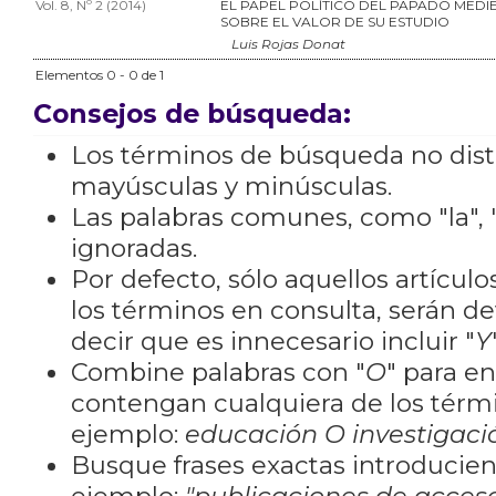
Vol. 8, Nº 2 (2014)
EL PAPEL POLÍTICO DEL PAPADO MEDI
SOBRE EL VALOR DE SU ESTUDIO
Luis Rojas Donat
Elementos 0 - 0 de 1
Consejos de búsqueda:
Los términos de búsqueda no dis
mayúsculas y minúsculas.
Las palabras comunes, como "la", "
ignoradas.
Por defecto, sólo aquellos artícu
los términos en consulta, serán de
decir que es innecesario incluir "
Y
Combine palabras con "
O
" para e
contengan cualquiera de los térm
ejemplo:
educación O investigaci
Busque frases exactas introducien