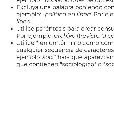
ejemplo:
"publicaciones de acceso
Excluya una palabra poniendo co
ejemplo:
-política en línea
. Por ej
línea
.
Utilice paréntesis para crear cons
Por ejemplo:
archivo
((
revista
O
co
Utilice
*
en un término como como
cualquier secuencia de caractere
ejemplo:
soci*
hará que aparezcan
que contienen "sociológico" o "soci