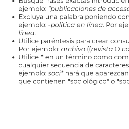
Busque frases exactas introducien
ejemplo:
"publicaciones de acceso
Excluya una palabra poniendo co
ejemplo:
-política en línea
. Por ej
línea
.
Utilice paréntesis para crear cons
Por ejemplo:
archivo
((
revista
O
co
Utilice
*
en un término como como
cualquier secuencia de caractere
ejemplo:
soci*
hará que aparezcan
que contienen "sociológico" o "soci