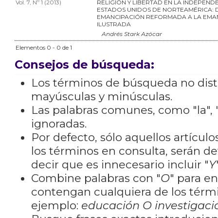
Vol. 7, Nº 1 (2013)
RELIGIÓN Y LIBERTAD EN LA INDEPEND
ESTADOS UNIDOS DE NORTEAMÉRICA: 
EMANCIPACIÓN REFORMADA A LA EMA
ILUSTRADA
Andrés Stark Azócar
Elementos 0 - 0 de 1
Consejos de búsqueda:
Los términos de búsqueda no dis
mayúsculas y minúsculas.
Las palabras comunes, como "la", "
ignoradas.
Por defecto, sólo aquellos artícu
los términos en consulta, serán de
decir que es innecesario incluir "
Y
Combine palabras con "
O
" para e
contengan cualquiera de los térm
ejemplo:
educación O investigaci