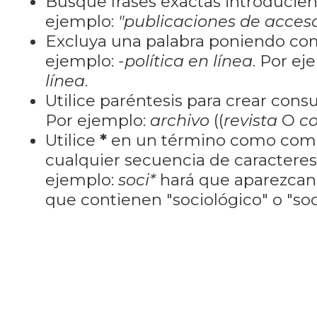
Busque frases exactas introducien
ejemplo:
"publicaciones de acceso
Excluya una palabra poniendo co
ejemplo:
-política en línea
. Por ej
línea
.
Utilice paréntesis para crear cons
Por ejemplo:
archivo
((
revista
O
co
Utilice
*
en un término como como
cualquier secuencia de caractere
ejemplo:
soci*
hará que aparezcan
que contienen "sociológico" o "soci