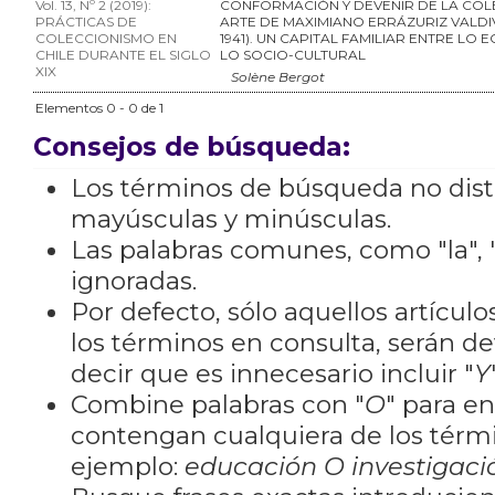
Vol. 13, Nº 2 (2019):
CONFORMACIÓN Y DEVENIR DE LA COL
PRÁCTICAS DE
ARTE DE MAXIMIANO ERRÁZURIZ VALDIV
COLECCIONISMO EN
1941). UN CAPITAL FAMILIAR ENTRE LO
CHILE DURANTE EL SIGLO
LO SOCIO-CULTURAL
XIX
Solène Bergot
Elementos 0 - 0 de 1
Consejos de búsqueda:
Los términos de búsqueda no dis
mayúsculas y minúsculas.
Las palabras comunes, como "la", "
ignoradas.
Por defecto, sólo aquellos artícu
los términos en consulta, serán de
decir que es innecesario incluir "
Y
Combine palabras con "
O
" para e
contengan cualquiera de los térm
ejemplo:
educación O investigaci