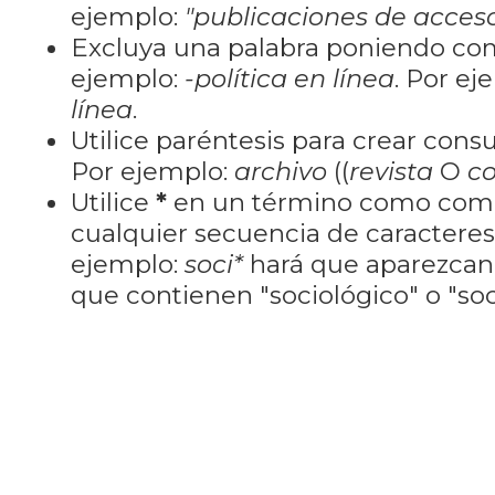
ejemplo:
"publicaciones de acceso
Excluya una palabra poniendo co
ejemplo:
-política en línea
. Por ej
línea
.
Utilice paréntesis para crear cons
Por ejemplo:
archivo
((
revista
O
co
Utilice
*
en un término como como
cualquier secuencia de caractere
ejemplo:
soci*
hará que aparezcan
que contienen "sociológico" o "soci