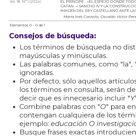
Vol. 18, Nº 1 (2024)
EL PRÍNCIPE… «EL ESPEJO DONDE TOD
CATAN...» SANCHO IV Y LA CONSTRUCCI
IMAGEN DEL REY CASTELLANO ANTE LA
María Inés Carzolio, Osvaldo Víctor Per
Elementos 0 - 0 de 1
Consejos de búsqueda:
Los términos de búsqueda no dis
mayúsculas y minúsculas.
Las palabras comunes, como "la", "
ignoradas.
Por defecto, sólo aquellos artícu
los términos en consulta, serán de
decir que es innecesario incluir "
Y
Combine palabras con "
O
" para e
contengan cualquiera de los térm
ejemplo:
educación O investigaci
Busque frases exactas introducien