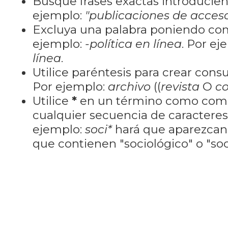
Busque frases exactas introducien
ejemplo:
"publicaciones de acceso
Excluya una palabra poniendo co
ejemplo:
-política en línea
. Por ej
línea
.
Utilice paréntesis para crear cons
Por ejemplo:
archivo
((
revista
O
co
Utilice
*
en un término como como
cualquier secuencia de caractere
ejemplo:
soci*
hará que aparezcan
que contienen "sociológico" o "soci