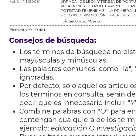
Vol. 2, Nº 1 (2008)
URRACA I DE LEÓN Y TERESA DE PORTU
RELACIONES DE FRONTERAS Y EL EJERC
POTESTAD FEMENINA EN LA PRIMERA M
SIGLO XII. JURISDICCIÓN, IMPERIUM Y LI
Ángel Gordo Molina
Elementos 0 - 0 de 1
Consejos de búsqueda:
Los términos de búsqueda no dis
mayúsculas y minúsculas.
Las palabras comunes, como "la", "
ignoradas.
Por defecto, sólo aquellos artícu
los términos en consulta, serán de
decir que es innecesario incluir "
Y
Combine palabras con "
O
" para e
contengan cualquiera de los térm
ejemplo:
educación O investigaci