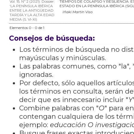
Vol. 15, Nº 2 (2021): Dossier:
TIEMPOS DE COLAPSO Y RESILIENCIA: E
‘LA PENÍNSULA IBÉRICA
ESTADO EN LA PENÍNSULA IBÉRICA (SIGLO
ENTRE LA ANTIGÜEDAD
Iñaki Martín Viso
TARDÍA Y LA ALTA EDAD
MEDIA (S. VI-XI)
Elementos 0 - 0 de 1
Consejos de búsqueda:
Los términos de búsqueda no dis
mayúsculas y minúsculas.
Las palabras comunes, como "la", "
ignoradas.
Por defecto, sólo aquellos artícu
los términos en consulta, serán de
decir que es innecesario incluir "
Y
Combine palabras con "
O
" para e
contengan cualquiera de los térm
ejemplo:
educación O investigaci
Busque frases exactas introducien