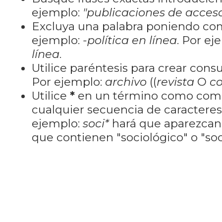
ejemplo:
"publicaciones de acceso
Excluya una palabra poniendo co
ejemplo:
-política en línea
. Por ej
línea
.
Utilice paréntesis para crear cons
Por ejemplo:
archivo
((
revista
O
co
Utilice
*
en un término como como
cualquier secuencia de caractere
ejemplo:
soci*
hará que aparezcan
que contienen "sociológico" o "soci