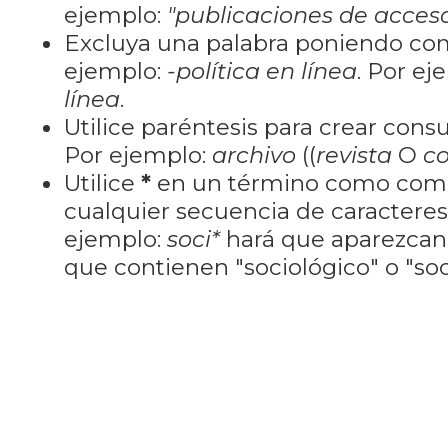
ejemplo:
"publicaciones de acceso
Excluya una palabra poniendo co
ejemplo:
-política en línea
. Por ej
línea
.
Utilice paréntesis para crear cons
Por ejemplo:
archivo
((
revista
O
co
Utilice
*
en un término como como
cualquier secuencia de caractere
ejemplo:
soci*
hará que aparezcan
que contienen "sociológico" o "soci