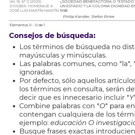
Vol. 16, Nº 2 (2022):
¿SOCIEDAD BENEFACTORA O “ESTADO
DOSSIER: HOMENAJE A
UN ESTADO”? LA COLONIA DIGNIDAD EN 
JOSÉ LUIS MARTÍN MARTÍN
1968
Phillip Kandler, Stefan Rinke
Elementos 0 - 0 de 1
Consejos de búsqueda:
Los términos de búsqueda no dis
mayúsculas y minúsculas.
Las palabras comunes, como "la", "
ignoradas.
Por defecto, sólo aquellos artícu
los términos en consulta, serán de
decir que es innecesario incluir "
Y
Combine palabras con "
O
" para e
contengan cualquiera de los térm
ejemplo:
educación O investigaci
Busque frases exactas introducien