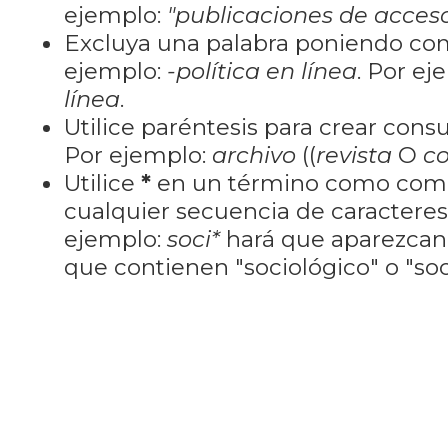
ejemplo:
"publicaciones de acceso
Excluya una palabra poniendo co
ejemplo:
-política en línea
. Por ej
línea
.
Utilice paréntesis para crear cons
Por ejemplo:
archivo
((
revista
O
co
Utilice
*
en un término como como
cualquier secuencia de caractere
ejemplo:
soci*
hará que aparezcan
que contienen "sociológico" o "soci