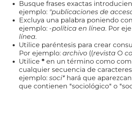
Busque frases exactas introducien
ejemplo:
"publicaciones de acceso
Excluya una palabra poniendo co
ejemplo:
-política en línea
. Por ej
línea
.
Utilice paréntesis para crear cons
Por ejemplo:
archivo
((
revista
O
co
Utilice
*
en un término como como
cualquier secuencia de caractere
ejemplo:
soci*
hará que aparezcan
que contienen "sociológico" o "soci