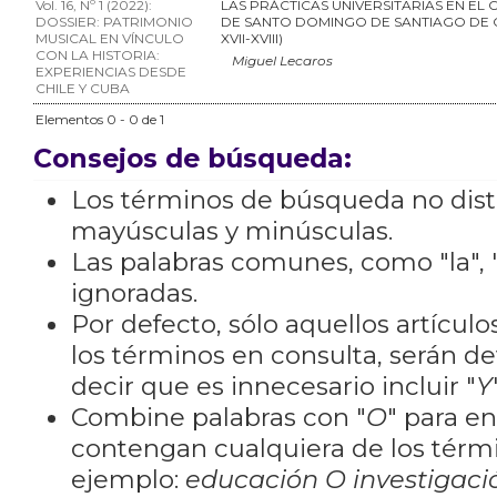
Vol. 16, Nº 1 (2022):
LAS PRÁCTICAS UNIVERSITARIAS EN EL
DOSSIER: PATRIMONIO
DE SANTO DOMINGO DE SANTIAGO DE CH
MUSICAL EN VÍNCULO
XVII-XVIII)
CON LA HISTORIA:
Miguel Lecaros
EXPERIENCIAS DESDE
CHILE Y CUBA
Elementos 0 - 0 de 1
Consejos de búsqueda:
Los términos de búsqueda no dis
mayúsculas y minúsculas.
Las palabras comunes, como "la", "
ignoradas.
Por defecto, sólo aquellos artícu
los términos en consulta, serán de
decir que es innecesario incluir "
Y
Combine palabras con "
O
" para e
contengan cualquiera de los térm
ejemplo:
educación O investigaci