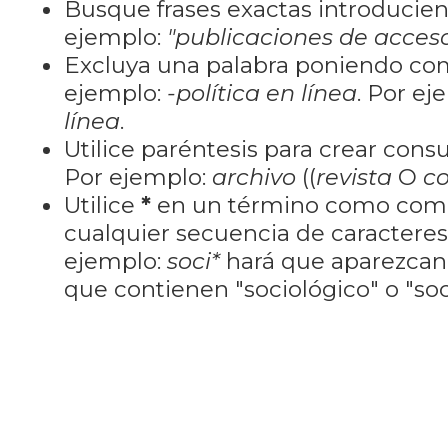
Busque frases exactas introducien
ejemplo:
"publicaciones de acceso
Excluya una palabra poniendo co
ejemplo:
-política en línea
. Por ej
línea
.
Utilice paréntesis para crear cons
Por ejemplo:
archivo
((
revista
O
co
Utilice
*
en un término como como
cualquier secuencia de caractere
ejemplo:
soci*
hará que aparezcan
que contienen "sociológico" o "soci