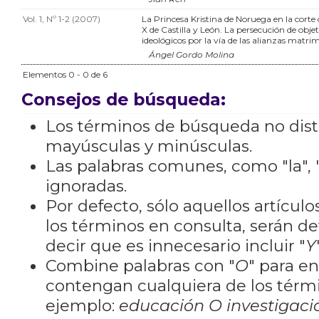
Vol. 1, Nº 1-2 (2007)
La Princesa Kristina de Noruega en la corte 
X de Castilla y León. La persecución de objeti
ideológicos por la vía de las alianzas matri
Ángel Gordo Molina
Elementos 0 - 0 de 6
Consejos de búsqueda:
Los términos de búsqueda no dis
mayúsculas y minúsculas.
Las palabras comunes, como "la", "
ignoradas.
Por defecto, sólo aquellos artícu
los términos en consulta, serán de
decir que es innecesario incluir "
Y
Combine palabras con "
O
" para e
contengan cualquiera de los térm
ejemplo:
educación O investigaci