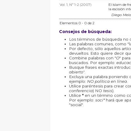
Vol. 1, Nº 1-2 (2007)
El Islam de fr
la escisión in
Diego Melo
Elementos 0 - 0 de 2
Consejos de búsqueda:
Los términos de búsqueda no d
Las palabras comunes, como "la"
Por defecto, sólo aquellos art
devueltos. Esto quiere decir que
Combine palabras con "
O
" par
buscados. Por ejemplo:
educac
Busque frases exactas introduc
abierto"
.
Excluya una palabra poniendo 
ejemplo:
NO política en línea
.
Utilice paréntesis para crear c
conferencia
) NO
tesis
).
Utilice
*
en un término como com
Por ejemplo:
soci*
hará que apa
"social".