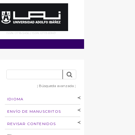
ISSN: 0718-5456 / ISSN: 0719-8949
Búsqueda avanzada
]
[
IDIOMA
[Español
]
[English]
ENVÍO DE MANUSCRITOS
Instrucciones para
REVISAR CONTENIDOS
autores
Derechos de autoría
por: