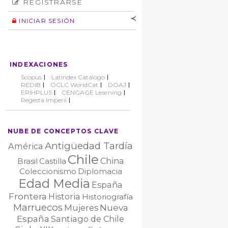
REGISTRARSE
Número
Normas éticas
Autor
INICIAR SESIÓN
Nombre de
usuario
Contraseña
INDEXACIONES
No cerrar sesión
Scopus
Latindex Catálogo
REDIB
OCLC WorldCat
DOAJ
ERIHPLUS
CENGAGE Learning
Regesta Imperii
NUBE DE CONCEPTOS CLAVE
Antigüedad Tardía
América
Chile
China
Brasil
Castilla
Coleccionismo
Diplomacia
Edad Media
España
Frontera
Historia
Historiografía
Marruecos
Nueva
Mujeres
España
Santiago de Chile