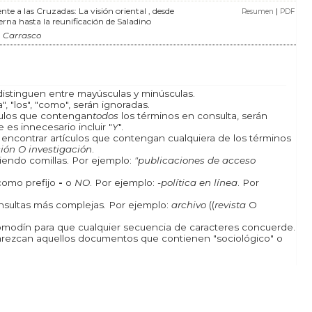
ente a las Cruzadas: La visión oriental , desde
|
Resumen
PDF
terna hasta la reunificación de Saladino
 Carrasco
istinguen entre mayúsculas y minúsculas.
, "los", "como", serán ignoradas.
ículos que contengan
todos
los términos en consulta, serán
 es innecesario incluir "
Y
".
a encontrar artículos que contengan cualquiera de los términos
ión O investigación
.
iendo comillas. Por ejemplo:
"publicaciones de acceso
como prefijo
-
o
NO
. Por ejemplo:
-política en línea
. Por
onsultas más complejas. Por ejemplo:
archivo
((
revista
O
odín para que cualquier secuencia de caracteres concuerde.
rezcan aquellos documentos que contienen "sociológico" o