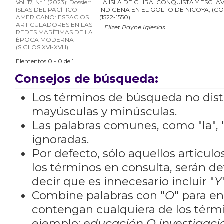
Vol. 17, Nº 1 (2023): Dossier:
LA ISLA DE CHIRA. CONQUISTA Y ESCLA
ISLAS DEL PACÍFICO
INDÍGENA EN EL GOLFO DE NICOYA, (CO
AMERICANO: ESPACIOS
(1522-1550)
ARTICULADORES EN LAS
Elizet Payne Iglesias
REDES MARÍTIMAS DE LA
ÉPOCA MODERNA
(SIGLOS XVI-XVIII)
Elementos 0 - 0 de 1
Consejos de búsqueda:
Los términos de búsqueda no dis
mayúsculas y minúsculas.
Las palabras comunes, como "la", "
ignoradas.
Por defecto, sólo aquellos artícu
los términos en consulta, serán de
decir que es innecesario incluir "
Y
Combine palabras con "
O
" para e
contengan cualquiera de los térm
ejemplo:
educación O investigaci