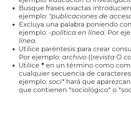
Busque frases exactas introducien
ejemplo:
"publicaciones de acceso
Excluya una palabra poniendo co
ejemplo:
-política en línea
. Por ej
línea
.
Utilice paréntesis para crear cons
Por ejemplo:
archivo
((
revista
O
co
Utilice
*
en un término como como
cualquier secuencia de caractere
ejemplo:
soci*
hará que aparezcan
que contienen "sociológico" o "soci