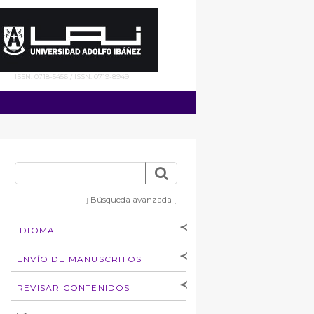
ISSN: 0718-5456 / ISSN: 0719-8949
Búsqueda avanzada
]
[
IDIOMA
[Español
]
[English]
ENVÍO DE MANUSCRITOS
Instrucciones para
REVISAR CONTENIDOS
autores
Derechos de autoría
por: