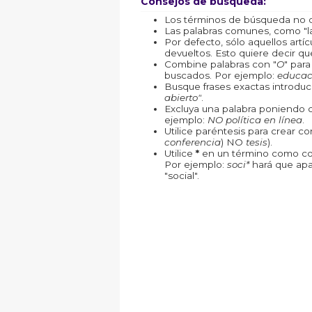
Consejos de búsqueda:
Los términos de búsqueda no d
Las palabras comunes, como "la"
Por defecto, sólo aquellos art
devueltos. Esto quiere decir que
Combine palabras con "
O
" par
buscados. Por ejemplo:
educac
Busque frases exactas introduc
abierto"
.
Excluya una palabra poniendo 
ejemplo:
NO política en línea
.
Utilice paréntesis para crear c
conferencia
) NO
tesis
).
Utilice
*
en un término como com
Por ejemplo:
soci*
hará que apa
"social".