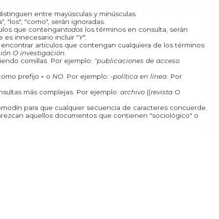
istinguen entre mayúsculas y minúsculas.
, "los", "como", serán ignoradas.
ículos que contengan
todos
los términos en consulta, serán
 es innecesario incluir "
Y
".
a encontrar artículos que contengan cualquiera de los términos
ión O investigación
.
iendo comillas. Por ejemplo:
"publicaciones de acceso
como prefijo
-
o
NO
. Por ejemplo:
-política en línea
. Por
onsultas más complejas. Por ejemplo:
archivo
((
revista
O
odín para que cualquier secuencia de caracteres concuerde.
rezcan aquellos documentos que contienen "sociológico" o