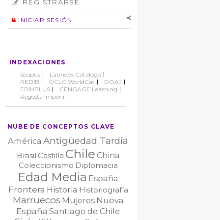
REGISTRARSE
Número
Normas éticas
Autor
INICIAR SESIÓN
Nombre de
usuario
Contraseña
INDEXACIONES
No cerrar sesión
Scopus
Latindex Catálogo
REDIB
OCLC WorldCat
DOAJ
ERIHPLUS
CENGAGE Learning
Regesta Imperii
NUBE DE CONCEPTOS CLAVE
Antigüedad Tardía
América
Chile
China
Brasil
Castilla
Coleccionismo
Diplomacia
Edad Media
España
Frontera
Historia
Historiografía
Marruecos
Nueva
Mujeres
España
Santiago de Chile