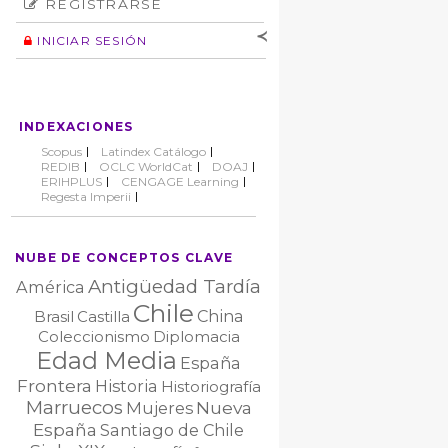
REGISTRARSE
Número
Normas éticas
Autor
INICIAR SESIÓN
Nombre de
usuario
Contraseña
INDEXACIONES
No cerrar sesión
Scopus
Latindex Catálogo
REDIB
OCLC WorldCat
DOAJ
ERIHPLUS
CENGAGE Learning
Regesta Imperii
NUBE DE CONCEPTOS CLAVE
Antigüedad Tardía
América
Chile
China
Brasil
Castilla
Coleccionismo
Diplomacia
Edad Media
España
Frontera
Historia
Historiografía
Marruecos
Nueva
Mujeres
España
Santiago de Chile