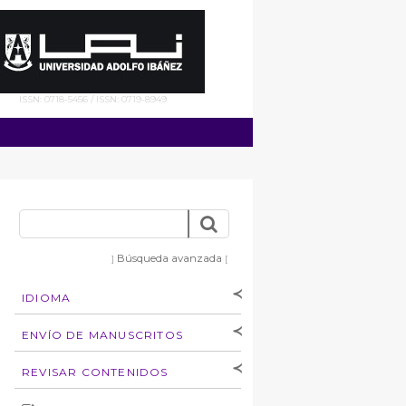
ISSN: 0718-5456 / ISSN: 0719-8949
Búsqueda avanzada
]
[
IDIOMA
[Español
]
[English]
ENVÍO DE MANUSCRITOS
Instrucciones para
REVISAR CONTENIDOS
autores
Derechos de autoría
por: