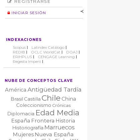
REGISTRARSE
Número
Normas éticas
Autor
INICIAR SESIÓN
Nombre de
usuario
Contraseña
INDEXACIONES
No cerrar sesión
Scopus
Latindex Catálogo
REDIB
OCLC WorldCat
DOAJ
ERIHPLUS
CENGAGE Learning
Regesta Imperii
NUBE DE CONCEPTOS CLAVE
Antigüedad Tardía
América
Chile
China
Brasil
Castilla
Coleccionismo
Crónicas
Edad Media
Diplomacia
Frontera
España
Historia
Marruecos
Historiografía
Nueva España
Mujeres