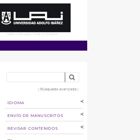
ISSN: 0718-5456 / ISSN: 0719-8949
Búsqueda avanzada
]
[
IDIOMA
[Español
]
[English]
ENVÍO DE MANUSCRITOS
Instrucciones para
REVISAR CONTENIDOS
autores
Derechos de autoría
por: