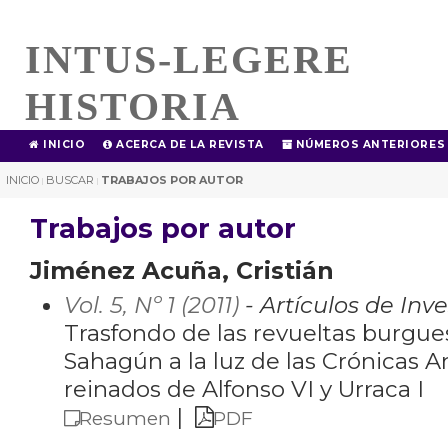
INTUS-LEGERE
HISTORIA
INICIO
ACERCA DE LA REVISTA
NÚMEROS ANTERIORES
INICIO
BUSCAR
TRABAJOS POR AUTOR
|
|
Trabajos por autor
Jiménez Acuña, Cristián
Vol. 5, Nº 1 (2011)
- Artículos de Inv
Trasfondo de las revueltas burguesa
Sahagún a la luz de las Crónicas 
reinados de Alfonso VI y Urraca I
|
Resumen
PDF