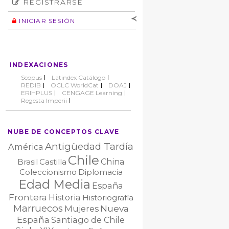
REGISTRARSE
Número
Normas éticas
Autor
INICIAR SESIÓN
Nombre de
usuario
Contraseña
INDEXACIONES
No cerrar sesión
Scopus
Latindex Catálogo
REDIB
OCLC WorldCat
DOAJ
ERIHPLUS
CENGAGE Learning
Regesta Imperii
NUBE DE CONCEPTOS CLAVE
Antigüedad Tardía
América
Chile
China
Brasil
Castilla
Coleccionismo
Diplomacia
Edad Media
España
Frontera
Historia
Historiografía
Marruecos
Nueva
Mujeres
España
Santiago de Chile