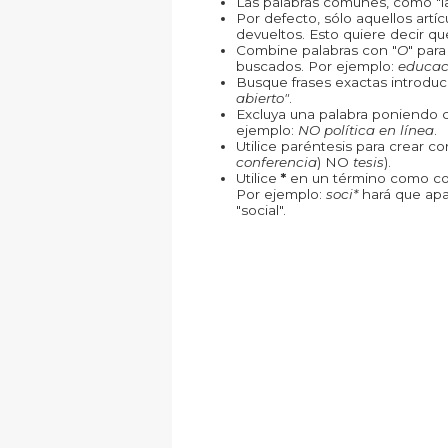
Las palabras comunes, como "la"
Por defecto, sólo aquellos art
devueltos. Esto quiere decir que
Combine palabras con "
O
" par
buscados. Por ejemplo:
educac
Busque frases exactas introduc
abierto"
.
Excluya una palabra poniendo 
ejemplo:
NO política en línea
.
Utilice paréntesis para crear c
conferencia
) NO
tesis
).
Utilice
*
en un término como com
Por ejemplo:
soci*
hará que apa
"social".