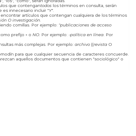
, "los", "como", serán ignoradas.
ículos que contengan
todos
los términos en consulta, serán
 es innecesario incluir "
Y
".
a encontrar artículos que contengan cualquiera de los términos
ión O investigación
.
iendo comillas. Por ejemplo:
"publicaciones de acceso
como prefijo
-
o
NO
. Por ejemplo:
-política en línea
. Por
onsultas más complejas. Por ejemplo:
archivo
((
revista
O
odín para que cualquier secuencia de caracteres concuerde.
rezcan aquellos documentos que contienen "sociológico" o