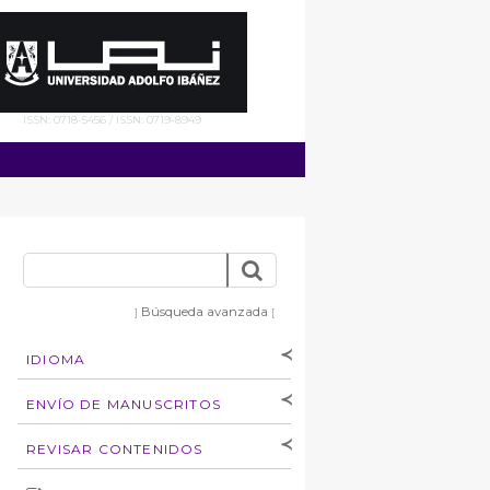
ISSN: 0718-5456 / ISSN: 0719-8949
Búsqueda avanzada
]
[
IDIOMA
[Español
]
[English]
ENVÍO DE MANUSCRITOS
Instrucciones para
REVISAR CONTENIDOS
autores
Derechos de autoría
por: