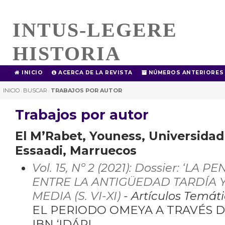
INTUS-LEGERE
HISTORIA
INICIO
ACERCA DE LA REVISTA
NÚMEROS ANTERIORES
INICIO
BUSCAR
TRABAJOS POR AUTOR
|
|
Trabajos por autor
El M’Rabet, Youness, Universida
Essaadi, Marruecos
Vol. 15, Nº 2 (2021): Dossier: ‘LA
ENTRE LA ANTIGÜEDAD TARDÍA Y
MEDIA (S. VI-XI)
- Artículos Temát
EL PERIODO OMEYA A TRAVÉS D
IBN ‘IDÁRI