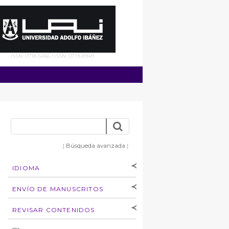
ISSN: 0718-5456 / ISSN: 0719-8949
Búsqueda avanzada
]
[
IDIOMA
[Español
]
[English]
ENVÍO DE MANUSCRITOS
Instrucciones para
REVISAR CONTENIDOS
autores
Derechos de autoría
por: