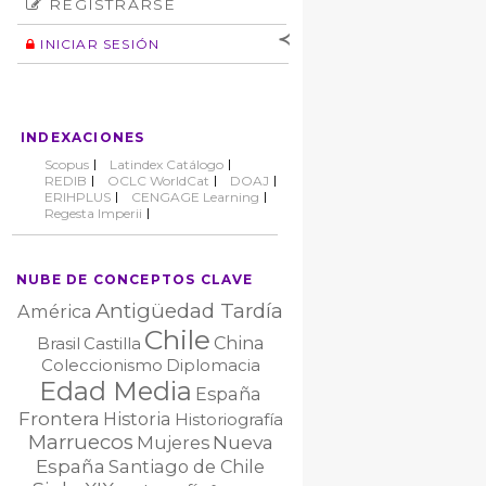
REGISTRARSE
Número
Normas éticas
Autor
INICIAR SESIÓN
Nombre de
usuario
Contraseña
INDEXACIONES
No cerrar sesión
Scopus
Latindex Catálogo
REDIB
OCLC WorldCat
DOAJ
ERIHPLUS
CENGAGE Learning
Regesta Imperii
NUBE DE CONCEPTOS CLAVE
Antigüedad Tardía
América
Chile
China
Brasil
Castilla
Coleccionismo
Diplomacia
Edad Media
España
Frontera
Historia
Historiografía
Marruecos
Nueva
Mujeres
España
Santiago de Chile