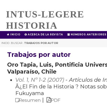
INTUS-LEGERE
HISTORIA
INICIO
ACERCA DE LA REVISTA
NÚMEROS ANTERIORES
INICIO
BUSCAR
TRABAJOS POR AUTOR
|
|
Trabajos por autor
Oro Tapia, Luis, Pontificia Univer
Valparaíso, Chile
Vol. 1, Nº 1-2 (2007)
- Artículos de I
Â¿El Fin de la Historia ? Notas so
Fukuyama
|
Resumen
PDF