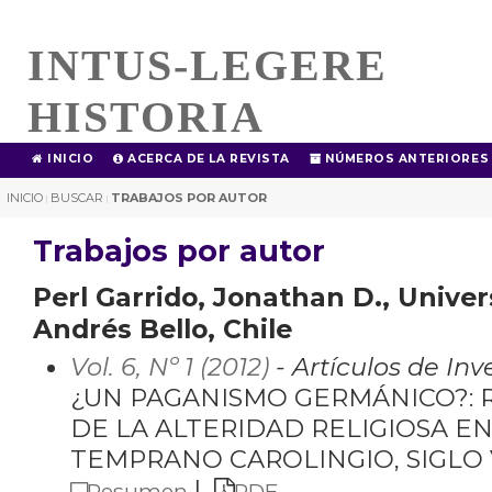
INTUS-LEGERE
HISTORIA
INICIO
ACERCA DE LA REVISTA
NÚMEROS ANTERIORES
INICIO
BUSCAR
TRABAJOS POR AUTOR
|
|
Trabajos por autor
Perl Garrido, Jonathan D., Unive
Andrés Bello, Chile
Vol. 6, Nº 1 (2012)
- Artículos de Inv
¿UN PAGANISMO GERMÁNICO?:
DE LA ALTERIDAD RELIGIOSA E
TEMPRANO CAROLINGIO, SIGLO V
|
Resumen
PDF