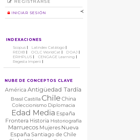
REGISTRARSE
Número
Normas éticas
Autor
INICIAR SESIÓN
Nombre de
usuario
Contraseña
INDEXACIONES
No cerrar sesión
Scopus
Latindex Catálogo
REDIB
OCLC WorldCat
DOAJ
ERIHPLUS
CENGAGE Learning
Regesta Imperii
NUBE DE CONCEPTOS CLAVE
Antigüedad Tardía
América
Chile
China
Brasil
Castilla
Coleccionismo
Diplomacia
Edad Media
España
Frontera
Historia
Historiografía
Marruecos
Nueva
Mujeres
España
Santiago de Chile