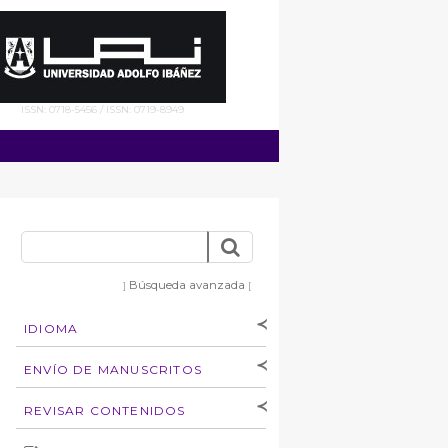
ISSN: 0718-5456 / ISSN: 0719-8949
Búsqueda avanzada
]
[
IDIOMA
[Español
]
[English]
ENVÍO DE MANUSCRITOS
Instrucciones para
REVISAR CONTENIDOS
autores
Derechos de autoría
por: