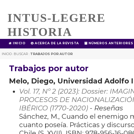
INTUS-LEGERE
HISTORIA
INICIO
ACERCA DE LA REVISTA
NÚMEROS ANTERIORES
INICIO
BUSCAR
TRABAJOS POR AUTOR
|
|
Trabajos por autor
Melo, Diego, Universidad Adolfo I
Vol. 17, Nº 2 (2023): Dossier: IM
PROCESOS DE NACIONALIZACIÓN
IBÉRICO (1770-2020)
- Reseñas
Sánchez, M., Cuando el enemigo 
cuanto poseía. Prácticas y discurso
Chile (S. XVII), ISBN: 978-956-16-