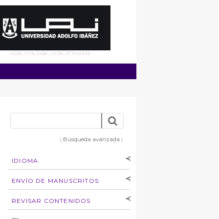
ISSN: 0718-5456 / ISSN: 0719-8949
Búsqueda avanzada
]
[
IDIOMA
[Español
]
[English]
ENVÍO DE MANUSCRITOS
Instrucciones para
REVISAR CONTENIDOS
autores
Derechos de autoría
por: