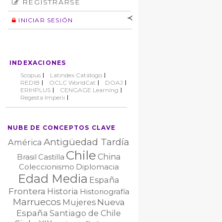
REGISTRARSE
Número
Normas éticas
Autor
INICIAR SESIÓN
Nombre de
usuario
Contraseña
INDEXACIONES
No cerrar sesión
Scopus
Latindex Catálogo
REDIB
OCLC WorldCat
DOAJ
ERIHPLUS
CENGAGE Learning
Regesta Imperii
NUBE DE CONCEPTOS CLAVE
Antigüedad Tardía
América
Chile
China
Brasil
Castilla
Coleccionismo
Diplomacia
Edad Media
España
Frontera
Historia
Historiografía
Marruecos
Nueva
Mujeres
España
Santiago de Chile