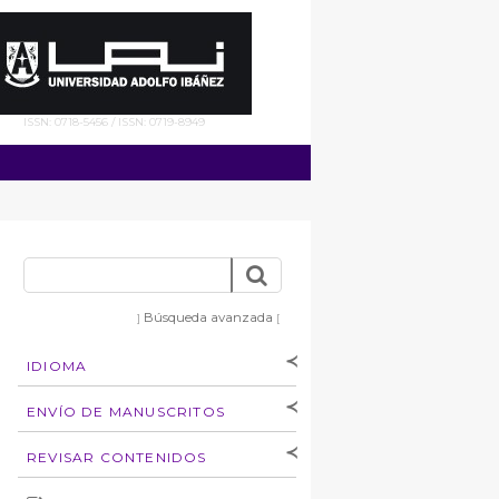
ISSN: 0718-5456 / ISSN: 0719-8949
Búsqueda avanzada
]
[
IDIOMA
[Español
]
[English]
ENVÍO DE MANUSCRITOS
Instrucciones para
REVISAR CONTENIDOS
autores
Derechos de autoría
por: