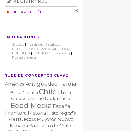
REGISTRARSE
Número
Normas éticas
Autor
INICIAR SESIÓN
Nombre de
usuario
Contraseña
INDEXACIONES
No cerrar sesión
Scopus
Latindex Catálogo
REDIB
OCLC WorldCat
DOAJ
ERIHPLUS
CENGAGE Learning
Regesta Imperii
NUBE DE CONCEPTOS CLAVE
Antigüedad Tardía
América
Chile
China
Brasil
Castilla
Coleccionismo
Diplomacia
Edad Media
España
Frontera
Historia
Historiografía
Marruecos
Nueva
Mujeres
España
Santiago de Chile