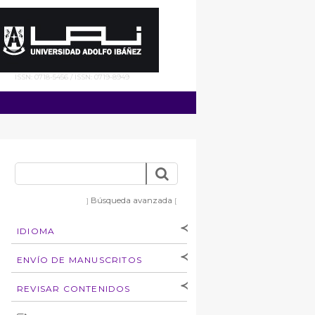
ISSN: 0718-5456 / ISSN: 0719-8949
Búsqueda avanzada
]
[
IDIOMA
[Español
]
[English]
ENVÍO DE MANUSCRITOS
Instrucciones para
REVISAR CONTENIDOS
autores
Derechos de autoría
por: