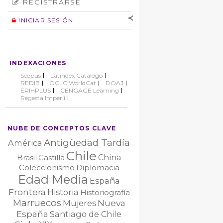
REGISTRARSE
Número
Normas éticas
Autor
INICIAR SESIÓN
Nombre de
usuario
Contraseña
INDEXACIONES
No cerrar sesión
Scopus
Latindex Catálogo
REDIB
OCLC WorldCat
DOAJ
ERIHPLUS
CENGAGE Learning
Regesta Imperii
NUBE DE CONCEPTOS CLAVE
Antigüedad Tardía
América
Chile
China
Brasil
Castilla
Coleccionismo
Diplomacia
Edad Media
España
Frontera
Historia
Historiografía
Marruecos
Nueva
Mujeres
España
Santiago de Chile