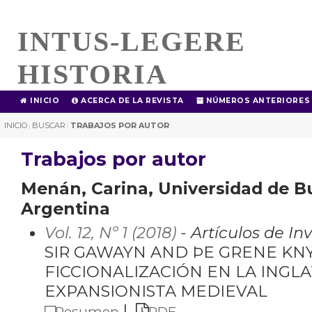
INTUS-LEGERE
HISTORIA
INICIO
ACERCA DE LA REVISTA
NÚMEROS ANTERIORES
INICIO
BUSCAR
TRABAJOS POR AUTOR
|
|
Trabajos por autor
Menán, Carina, Universidad de B
Argentina
Vol. 12, Nº 1 (2018)
- Artículos de In
SIR GAWAYN AND ÞE GRENE KNYȜ
FICCIONALIZACIÓN EN LA INGL
EXPANSIONISTA MEDIEVAL
|
Resumen
PDF