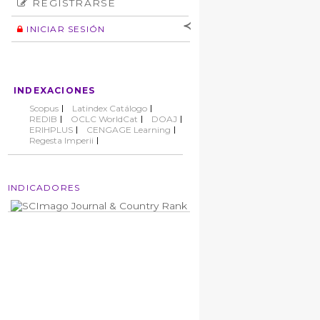
REGISTRARSE
Número
Normas éticas
Autor
INICIAR SESIÓN
Nombre de
usuario
Contraseña
INDEXACIONES
No cerrar sesión
Scopus
Latindex Catálogo
REDIB
OCLC WorldCat
DOAJ
ERIHPLUS
CENGAGE Learning
Regesta Imperii
INDICADORES