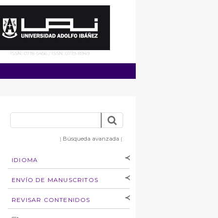
ISSN: 0718-5456 / ISSN: 0719-8949
Búsqueda avanzada
]
[
IDIOMA
[Español
]
[English]
ENVÍO DE MANUSCRITOS
Instrucciones para
REVISAR CONTENIDOS
autores
Derechos de autoría
por: