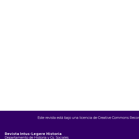
Este revista está bajo una
licencia de Creative Commons Recon
Revista Intus-Legere Historia
Departamento de Historia y Cs. Sociales