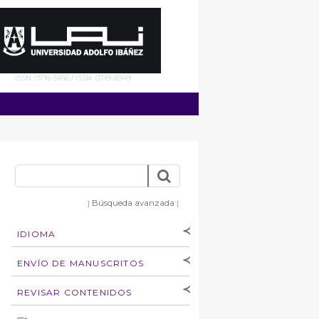
ISSN: 0718-5456 / ISSN: 0719-8949
Búsqueda avanzada
]
[
IDIOMA
[Español
]
[English]
ENVÍO DE MANUSCRITOS
Instrucciones para
REVISAR CONTENIDOS
autores
Derechos de autoría
por: