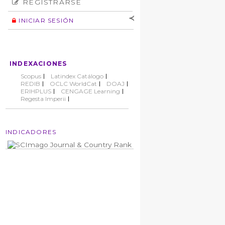
REGISTRARSE
Número
Normas éticas
Autor
INICIAR SESIÓN
Nombre de
usuario
Contraseña
INDEXACIONES
No cerrar sesión
Scopus
Latindex Catálogo
REDIB
OCLC WorldCat
DOAJ
ERIHPLUS
CENGAGE Learning
Regesta Imperii
INDICADORES