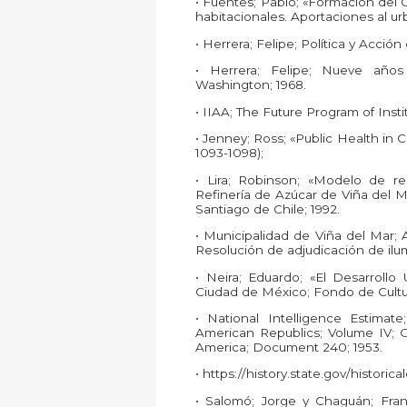
• Fuentes; Pablo; «Formación del
habitacionales. Aportaciones al u
• Herrera; Felipe; Política y Acci
• Herrera; Felipe; Nueve año
Washington; 1968.
• IIAA; The Future Program of Insti
• Jenney; Ross; «Public Health in C
1093-1098);
• Lira; Robinson; «Modelo de rel
Refinería de Azúcar de Viña del Ma
Santiago de Chile; 1992.
• Municipalidad de Viña del Mar;
Resolución de adjudicación de ilum
• Neira; Eduardo; «El Desarroll
Ciudad de México; Fondo de Cultu
• National Intelligence Estimat
American Republics; Volume IV; O
America; Document 240; 1953.
• https://history.state.gov/histor
• Salomó; Jorge y Chaguán; Fra