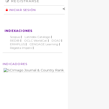
REGISTRARSE
Número
Normas éticas
Autor
INICIAR SESIÓN
Nombre de
usuario
Contraseña
INDEXACIONES
No cerrar sesión
Scopus
Latindex Catálogo
REDIB
OCLC WorldCat
DOAJ
ERIHPLUS
CENGAGE Learning
Regesta Imperii
INDICADORES