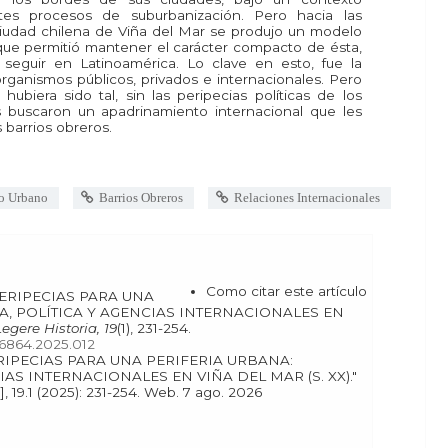
tes procesos de suburbanización. Pero hacia las
ciudad chilena de Viña del Mar se produjo un modelo
 que permitió mantener el carácter compacto de ésta,
eguir en Latinoamérica. Lo clave en esto, fue la
organismos públicos, privados e internacionales. Pero
ubiera sido tal, sin las peripecias políticas de los
s buscaron un apadrinamiento internacional que les
 barrios obreros.
lo Urbano
Barrios Obreros
Relaciones Internacionales
Como citar este artículo
A, POLÍTICA Y AGENCIAS INTERNACIONALES EN
Legere Historia, 19
(1), 231-254.
176864.2025.012
IAS INTERNACIONALES EN VIÑA DEL MAR (S. XX)."
[En línea], 19.1 (2025): 231-254. Web. 7 ago. 2026