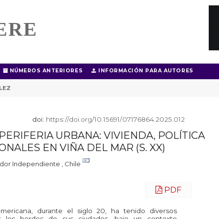
ERE
NÚMEROS ANTERIORES
INFORMACIÓN PARA AUTORES
LEZ
doi:
https://doi.org/10.15691/07176864.2025.012
PERIFERIA URBANA: VIVIENDA, POLÍTICA
NALES EN VIÑA DEL MAR (S. XX)
ador Independiente , Chile
PDF
americana, durante el siglo 20, ha tenido diversos
r los bordes de sus ciudades, bajo un contexto