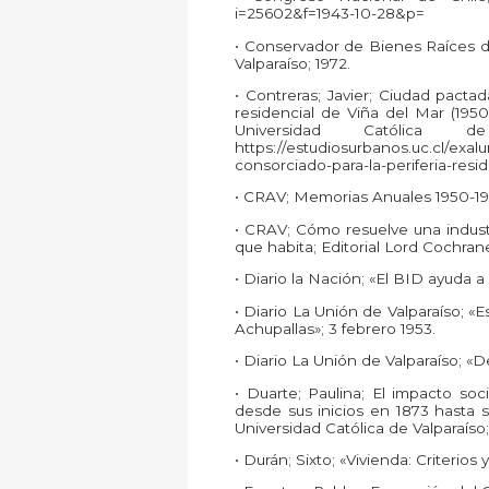
i=25602&f=1943-10-28&p=
• Conservador de Bienes Raíces de
Valparaíso; 1972.
• Contreras; Javier; Ciudad pacta
residencial de Viña del Mar (195
Universidad Católica 
https://estudiosurbanos.uc.cl/ex
consorciado-para-la-periferia-resi
• CRAV; Memorias Anuales 1950-19
• CRAV; Cómo resuelve una indust
que habita; Editorial Lord Cochrane
• Diario la Nación; «El BID ayuda a
• Diario La Unión de Valparaíso; «
Achupallas»; 3 febrero 1953.
• Diario La Unión de Valparaíso; «
• Duarte; Paulina; El impacto so
desde sus inicios en 1873 hasta 
Universidad Católica de Valparaíso;
• Durán; Sixto; «Vivienda: Criterios