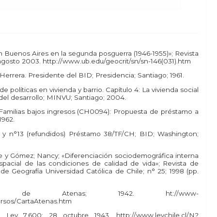
en Buenos Aires en la segunda posguerra (1946-1955)»; Revista
); agosto 2003. http://www.ub.edu/geocrit/sn/sn-146(031).htm
e Herrera. Presidente del BID; Presidencia; Santiago; 1961.
 de políticas en vivienda y barrio. Capítulo 4: La vivienda social
 del desarrollo; MINVU; Santiago; 2004.
 Familias bajos ingresos (CH0094): Propuesta de préstamo a
962.
2 y n°13 (refundidos) Préstamo 38/TF/CH; BID; Washington;
Jorge y Gómez; Nancy; «Diferenciación sociodemográfica interna
spacial de las condiciones de calidad de vida»; Revista de
de Geografía Universidad Católica de Chile; n° 25; 1998 (pp.
de Atenas; 1942. ht://www-
ursos/CartaAtenas.htm
Ley 7.600; 28 octubre 1943. http://www.leychile.cl/N?