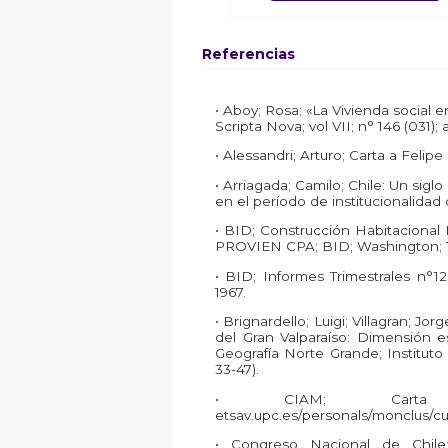
Referencias
• Aboy; Rosa; «La Vivienda social 
Scripta Nova; vol VII; n° 146 (031
• Alessandri; Arturo; Carta a Felip
• Arriagada; Camilo; Chile: Un siglo
en el período de institucionalidad
• BID; Construcción Habitacional
PROVIEN CPA; BID; Washington; 1
• BID; Informes Trimestrales n°1
1967.
• Brignardello; Luigi; Villagran; 
del Gran Valparaíso: Dimensión e
Geografía Norte Grande; Instituto 
33-47).
• CIAM; Carta 
etsav.upc.es/personals/monclus/c
• Congreso Nacional de Chile; 