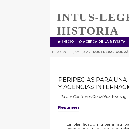
INTUS-LEG
HISTORIA
INICIO
ACERCA DE LA REVISTA
INICIO
VOL. 19, Nº 1 (2025)
CONTRERAS GONZÁ
|
|
PERIPECIAS PARA UNA 
Y AGENCIAS INTERNACIO
Javier Contreras González
,
Investig
Resumen
La planificación urbana latino
modos de tratar de controla