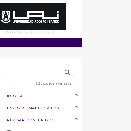
ISSN: 0718-5456 / ISSN: 0719-8949
Búsqueda avanzada
]
[
IDIOMA
[Español
]
[English]
ENVÍO DE MANUSCRITOS
Instrucciones para
REVISAR CONTENIDOS
autores
Derechos de autoría
por: