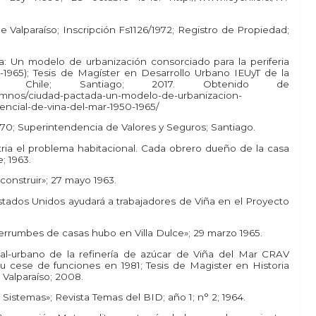
 Valparaíso; Inscripción Fs1126/1972; Registro de Propiedad;
da: Un modelo de urbanización consorciado para la periferia
0-1965); Tesis de Magíster en Desarrollo Urbano IEUyT de la
de Chile; Santiago; 2017. Obtenido de
alumnos/ciudad-pactada-un-modelo-de-urbanizacion-
dencial-de-vina-del-mar-1950-1965/
70; Superintendencia de Valores y Seguros; Santiago.
ria el problema habitacional. Cada obrero dueño de la casa
; 1963.
 construir»; 27 mayo 1963.
Estados Unidos ayudará a trabajadores de Viña en el Proyecto
Derrumbes de casas hubo en Villa Dulce»; 29 marzo 1965.
cial-urbano de la refinería de azúcar de Viña del Mar CRAV
su cese de funciones en 1981; Tesis de Magister en Historia
 Valparaíso; 2008.
 y Sistemas»; Revista Temas del BID; año 1; n° 2; 1964.