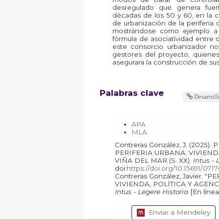
desregulado que genera fuer
décadas de los 50 y 60, en la 
de urbanización de la periferia
mostrándose como ejemplo a s
fórmula de asociatividad entre 
este consorcio urbanizador no h
gestores del proyecto, quiene
asegurara la construcción de sus
Palabras clave
Desarrol
APA
MLA
Contreras González, J. (2025). PERIPECIAS PARA UNA
PERIFERIA URBANA: VIVIEND
VIÑA DEL MAR (S. XX).
Intus - 
doi:
https://doi.org/10.15691/07
Contreras González, Javier. "PERIPECIAS PARA UNA PERIFERIA URBANA:
VIVIENDA, POLÍTICA Y AGENC
Intus - Legere Historia
Enviar a Mendeley