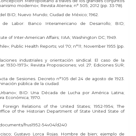
 Concepción Metropolitano a través de los grandes conjuntos
rbanismo moderno»; Revista Atenea; n° 505; 2012 (pp. 33-78).
ón del BID; Nuevo Mundo; Ciudad de México; 1962.
s de Labor: Banco Interamericano de Desarrollo; BID;
tute of Inter-American Affairs; IIAA; Washington DC; 1949.
hile»; Public Health Reports; vol 70; n°11; November 1955 (pp.
aciones industriales y orientación sindical. El caso de la
r; 1930-1973»; Revista Proposiciones; vol. 27; Ediciones SUR;
 Acta de Sesiones. Decreto n°105 del 24 de agosto de 1923.
inación pública de la ciudad.
o Urbano»; BID: Una Década de Lucha por América Latina;
ra Económica; 1970.
e; Foreign Relations of the United States; 1952-1954; The
ffice of the Historian Department of State United State of
icaldocuments/frus1952-54v04/d240
ncisco; Gustavo Lorca Rojas. Hombre de bien; ejemplo de