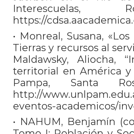
Interescuelas,
https://cdsa.aacademica
• Monreal, Susana, «Los
Tierras y recursos al serv
Maldawsky, Aliocha, “
territorial en América y
Pampa, Santa Rosa
http://www.unlpam.edu.a
eventos-academicos/inve
• NAHUM, Benjamín (coor
Tomo I: Población y Soc