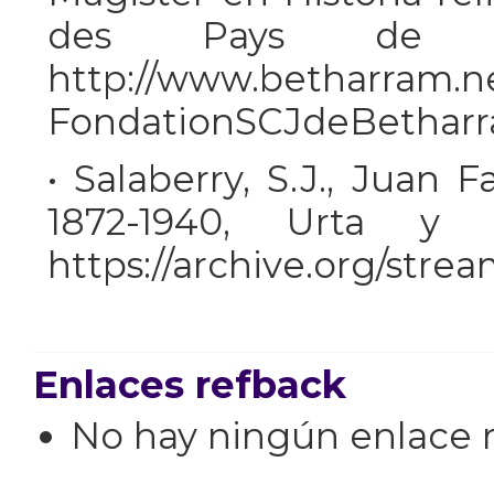
des Pays de l’
http://www.betharram.ne
FondationSCJdeBetharr
• Salaberry, S.J., Juan 
1872-1940, Urta y 
https://archive.org/strea
Enlaces refback
No hay ningún enlace r