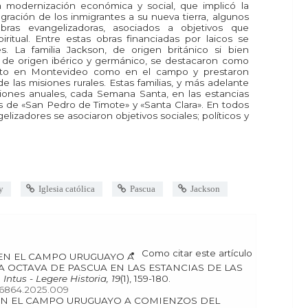
 modernización económica y social, que implicó la
egración de los inmigrantes a su nueva tierra, algunos
obras evangelizadoras, asociados a objetivos que
ritual. Entre estas obras financiadas por laicos se
s. La familia Jackson, de origen británico si bien
 de origen ibérico y germánico, se destacaron como
anto en Montevideo como en el campo y prestaron
de las misiones rurales. Estas familias, y más adelante
iones anuales, cada Semana Santa, en las estancias
las de «San Pedro de Timote» y «Santa Clara». En todos
elizadores se asociaron objetivos sociales; políticos y
y
Iglesia católica
Pascua
Jackson
Como citar este artículo
A OCTAVA DE PASCUA EN LAS ESTANCIAS DE LAS
.
Intus - Legere Historia, 19
(1), 159-180.
176864.2025.009