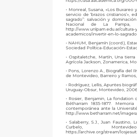
https://cdsa.aacademica.org/000-
• Monreal, Susana, «Los Buxareo y 
servicio de ‘brazos cristianos’», 
sagrado”: salvación y dominación 
Nacional de La Pampa, Sa
http://www.unlpam.edu.ar/cultura
academicos/invertir-en-lo-sagrado
• NAHUM, Benjamín (coord.), Estadí
Sociedad Política-Educación-Estad
• Ospitaletche, Martín, Una tier
Agrícola Jackson, Zonamerica, Mo
• Pons, Lorenzo A., Biografía del 
de Montevideo, Barreiro y Ramos,
• Rodríguez, Lellis, Apuntes biográ
Uruguay-Obsur, Montevideo, 2006
• Rosier, Benjamin, La fondation
Bétharram 1835-1877. Memoria 
contemporánea ante la Université
http://www.betharram.net/images
• Salaberry, S.J., Juan Faustino,
Curbelo, Monte
https://archive.org/stream/losjesui