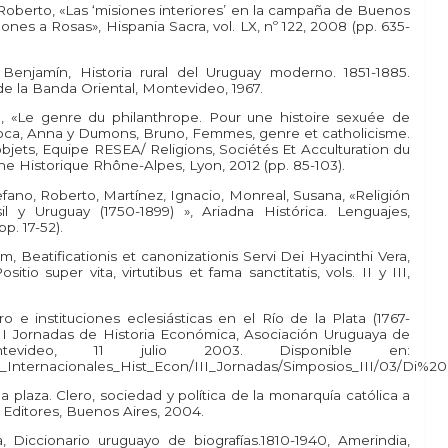
, Roberto, «Las ‘misiones interiores’ en la campaña de Buenos
ones a Rosas», Hispania Sacra, vol. LX, nº 122, 2008 (pp. 635-
enjamín, Historia rural del Uruguay moderno. 1851-1885.
e la Banda Oriental, Montevideo, 1967.
, «Le genre du philanthrope. Pour une histoire sexuée de
. Voca, Anna y Dumons, Bruno, Femmes, genre et catholicisme.
jets, Equipe RESEA/ Religions, Sociétés Et Acculturation du
 Historique Rhône-Alpes, Lyon, 2012 (pp. 85-103).
tefano, Roberto, Martínez, Ignacio, Monreal, Susana, «Religión
sil y Uruguay (1750-1899) », Ariadna Histórica. Lenguajes,
p. 17-52).
 Beatificationis et canonizationis Servi Dei Hyacinthi Vera,
sitio super vita, virtutibus et fama sanctitatis, vols. II y III,
ero e instituciones eclesiásticas en el Río de la Plata (1767-
II Jornadas de Historia Económica, Asociación Uruguaya de
ntevideo, 11 julio 2003. Disponible en:
_Internacionales_Hist_Econ/III_Jornadas/Simposios_III/03/Di%20
 la plaza. Clero, sociedad y política de la monarquía católica a
no Editores, Buenos Aires, 2004.
 Diccionario uruguayo de biografías.1810-1940, Amerindia,