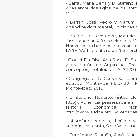
• Barral, María Elena y Di Stefano
Aires entre dos siglos: de los Borb
658).
• Barrán, José Pedro y Nahum, B
Apéndice documental, Ediciones d
• Brejon De Lavergnée, Matthieu
l’assistance au XIXe siècle», dirs
Nouvelles recherches, nouveaux ob
LARHRA/ Laboratoire de Recherche
• Cloclet Da Silva, Ana Rosa, Di S
y civilización en Argentina, Bra
conceptos, metáforas, nº 9, 2020 (p
• Congregatio De Causis Sanctorum,
episcopi Montisvidei (1813-1881). Po
Montevideo, 2012.
• Di Stefano, Roberto, «Élites, cl
1835)», Ponencia presentada en I
Historia Económica, Mo
http://www.audhe.org.uy/Jornadas
• Di Stefano, Roberto, El púlpito y
la república rosista, Siglo Veintiu
• Fernández Saldaña, José María,