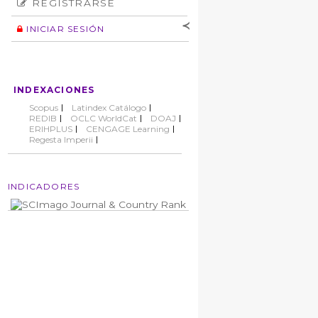
REGISTRARSE
Número
Normas éticas
Autor
INICIAR SESIÓN
Nombre de
usuario
Contraseña
INDEXACIONES
No cerrar sesión
Scopus
Latindex Catálogo
REDIB
OCLC WorldCat
DOAJ
ERIHPLUS
CENGAGE Learning
Regesta Imperii
INDICADORES