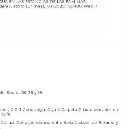
SCUA EN LAS ESTANCIAS DE LAS FAMILIAS
egere Historia
[En línea], 19.1 (2025): 159-180. Web. 7
ile, Sobres 56, 58 y 59.
eber, C.C. 1 Genealogía, Caja 1, Carpeta 2 Libro copiador en
92 fs.
i-Gallinal, Correspondencia entre Sofía Jackson de Buxareo y
.