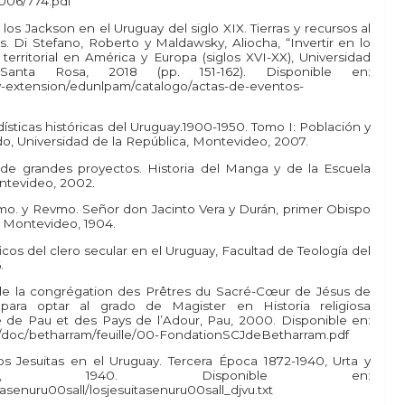
006/774.pdf
los Jackson en el Uruguay del siglo XIX. Tierras y recursos al
eds. Di Stefano, Roberto y Maldawsky, Aliocha, “Invertir en lo
territorial en América y Europa (siglos XVI-XX), Universidad
nta Rosa, 2018 (pp. 151-162). Disponible en:
-y-extension/edunlpam/catalogo/actas-de-eventos-
sticas históricas del Uruguay.1900-1950. Tomo I: Población y
o, Universidad de la República, Montevideo, 2007.
ra de grandes proyectos. Historia del Manga y de la Escuela
ntevideo, 2002.
Ilmo. y Revmo. Señor don Jacinto Vera y Durán, primer Obispo
 Montevideo, 1904.
ficos del clero secular en el Uruguay, Facultad de Teología del
.
 de la congrégation des Prêtres du Sacré-Cœur de Jésus de
para optar al grado de Magister en Historia religiosa
 de Pau et des Pays de l’Adour, Pau, 2000. Disponible en:
/doc/betharram/feuille/00-FondationSCJdeBetharram.pdf
 Los Jesuitas en el Uruguay. Tercera Época 1872-1940, Urta y
video, 1940. Disponible en:
tasenuru00sall/losjesuitasenuru00sall_djvu.txt