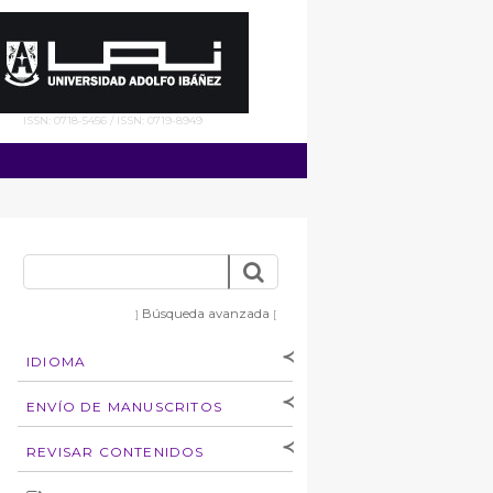
ISSN: 0718-5456 / ISSN: 0719-8949
Búsqueda avanzada
]
[
IDIOMA
[Español
]
[English]
ENVÍO DE MANUSCRITOS
Instrucciones para
REVISAR CONTENIDOS
autores
Derechos de autoría
por: