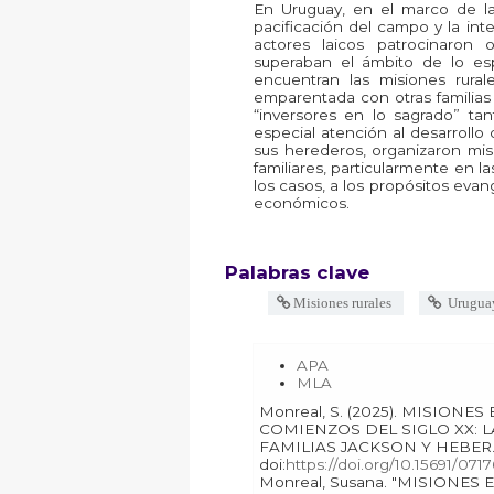
En Uruguay, en el marco de la
pacificación del campo y la int
actores laicos patrocinaron 
superaban el ámbito de lo espi
encuentran las misiones rurale
emparentada con otras familias
“inversores en lo sagrado” t
especial atención al desarrollo 
sus herederos, organizaron mis
familiares, particularmente en 
los casos, a los propósitos evang
económicos.
Palabras clave
Misiones rurales
Urugua
APA
MLA
Monreal, S. (2025). MISIONES EN EL CAMPO URUGUAYO A
COMIENZOS DEL SIGLO XX: L
FAMILIAS JACKSON Y HEBER
doi:
https://doi.org/10.15691/07
Monreal, Susana. "MISIONES EN EL CAMPO URUGUAYO A COMIENZOS DEL