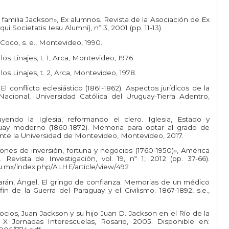
La familia Jackson», Ex alumnos. Revista de la Asociación de Ex
i Societatis Iesu Alumni), nº 3, 2001 (pp. 11-13).
 Coco, s. e., Montevideo, 1990.
los Linajes, t. 1, Arca, Montevideo, 1976.
los Linajes, t. 2, Arca, Montevideo, 1978.
l conflicto eclesiástico (1861-1862). Aspectos jurídicos de la
acional, Universidad Católica del Uruguay-Tierra Adentro,
yendo la Iglesia, reformando el clero. Iglesia, Estado y
guay moderno (1860-1872). Memoria para optar al grado de
nte la Universidad de Montevideo, Montevideo, 2017.
ones de inversión, fortuna y negocios (1760-1950)», América
 Revista de Investigación, vol. 19, nº 1, 2012 (pp. 37-66).
du.mx/index.php/ALHE/article/view/492
rán, Ángel, El gringo de confianza. Memorias de un médico
 de la Guerra del Paraguay y el Civilismo. 1867-1892, s.e.,
gocios, Juan Jackson y su hijo Juan D. Jackson en el Río de la
X Jornadas Interescuelas, Rosario, 2005. Disponible en: