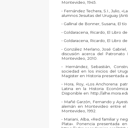
Montevideo, 1945.
• Fernández Techera, S.I., Julio, «
alumnos Jesuitas del Uruguay (Antiqu
• Gallinal de Bonner, Susana, El tío
• Goldaracena, Ricardo, El Libro de 
• Goldaracena, Ricardo, El Libro de 
• González Merlano, José Gabriel, E
discusión acerca del Patronato N
Montevideo, 2010.
• Hernández, Sebastián, Constru
sociedad en los inicios del Uru
Magister en Historia presentada a
• Hora, Roy, «Los Anchorena: patr
Latina en la Historia Económica.
Disponible en: http://alhe.mora.e
• Mañé Garzón, Fernando y Ayesta
alemán en Montevideo entre el fin
Montevideo, 1992.
• Mariani, Alba, «Red familiar y ne
Plata». Ponencia presentada en 