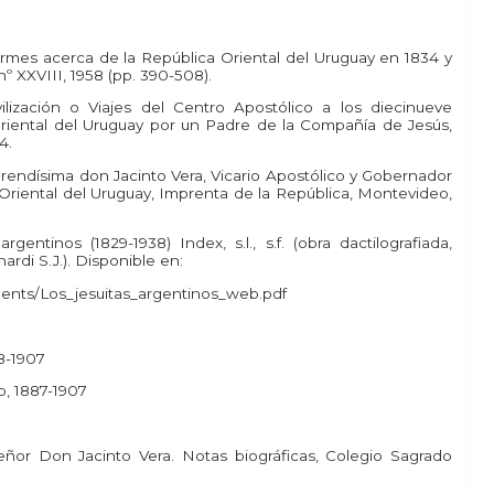
formes acerca de la República Oriental del Uruguay en 1834 y
nº XXVIII, 1958 (pp. 390-508).
vilización o Viajes del Centro Apostólico a los diecinueve
riental del Uruguay por un Padre de la Compañía de Jesús,
4.
everendísima don Jacinto Vera, Vicario Apostólico y Gobernador
 Oriental del Uruguay, Imprenta de la República, Montevideo,
rgentinos (1829-1938) Index, s.l., s.f. (obra dactilografiada,
ardi S.J.). Disponible en:
ments/Los_jesuitas_argentinos_web.pdf
8-1907
o, 1887-1907
eñor Don Jacinto Vera. Notas biográficas, Colegio Sagrado