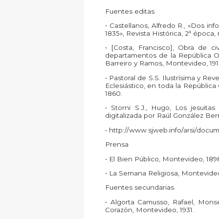
Fuentes editas
• Castellanos, Alfredo R., «Dos in
1835», Revista Histórica, 2ª época, 
• [Costa, Francisco], Obra de ci
departamentos de la República O
Barreiro y Ramos, Montevideo, 191
• Pastoral de S.S. Ilustrísima y R
Eclesiástico, en toda la República
1860.
• Storni S.J., Hugo, Los jesuitas a
digitalizada por Raúl González Bern
• http://www.sjweb.info/arsi/docu
Prensa
• El Bien Público, Montevideo, 189
• La Semana Religiosa, Montevide
Fuentes secundarias
• Algorta Camusso, Rafael, Mons
Corazón, Montevideo, 1931.