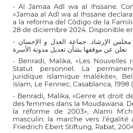
• Al Jamaa Adl wa al Ihssane. Con
«Jamaa al Adl wa al Ihssane declara
a la reforma del Código de la Famil
28 de diciembre 2024. Disponible en:
- جماعة العدل و الاحسان. مجلس الإرشاد. جماعة العدل و الإحسان
تعلن عن موقفها بشأن تعديل مدونة الأسرة
• Benradi, Malika, «Les Nouvelles 
Statut personnel. La permanen
juridique islamique malékite», Be
Islam, Le Fennec, Casablanca, 1998 (p
• Benradi, Malika, «Genre et droit de
des femmes dans la Moudawana. De l
la réforme de 2003», Alami M’chic
masculin: la marche vers l'égalite
Friedrich Ebert Stiftung, Rabat, 2004