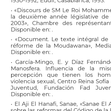
1930-1992, Eddif, Casablanca, 1993.
• «Discours de SM Le Roi Mohammed
la deuxième année législative de 
2003», Chambre des représentant
Disponible en: .
• «Document. Le texte intégral de l
réforme de la Moudawana», Media 
Disponible en: .
• García-Mingo, E. y Díaz Fernánde
Manosfera. Influencia de la miso
percepción que tienen los hom
violencia sexual, Centro Reina Sofí
Juventud, Fundación Fad Juven
Disponible en: .
• El Aji El Hanafi, Sanae, «Sanae El 
sobre las reformas del Código de la