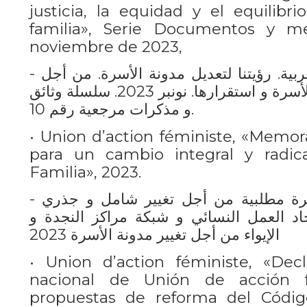
justicia, la equidad y el equilibri
familia», Serie Documentos y m
noviembre de 2023,
- منتدى الزهراء للمرأة المغربية. رؤيتنا لتعديل مدونة الأسرة. من أجل
العدل و الإنصاف و توازن الأسرة و استقرارها. نونبر 2023. سلسلة وثائق
و مذكرات مرجعية رقم 10.
• Union d’action féministe, «Memor
para un cambio integral y radic
Familia», 2023.
- اتحاد العمل النسائي. مذكرة مطلبية من أجل تغيير شامل و جذري
حاد العمل النسائي و شبكة مراكز النجدة و
الإيواء من أجل تغيير مدونة الأسرة 2023
• Union d’action féministe, «Dec
nacional de Unión de acción f
propuestas de reforma del Código