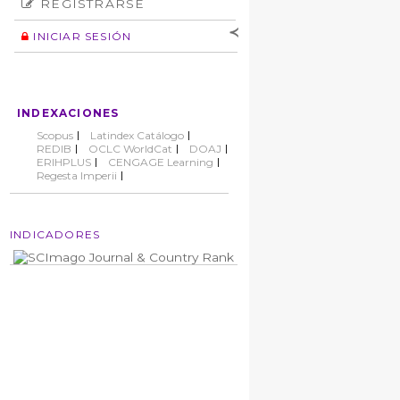
REGISTRARSE
Número
Normas éticas
Autor
INICIAR SESIÓN
Nombre de
usuario
Contraseña
INDEXACIONES
No cerrar sesión
Scopus
Latindex Catálogo
REDIB
OCLC WorldCat
DOAJ
ERIHPLUS
CENGAGE Learning
Regesta Imperii
INDICADORES