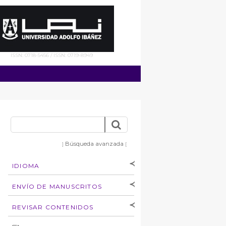
ISSN: 0718-5456 / ISSN: 0719-8949
Búsqueda avanzada
]
[
IDIOMA
[Español
]
[English]
ENVÍO DE MANUSCRITOS
Instrucciones para
REVISAR CONTENIDOS
autores
Derechos de autoría
por: