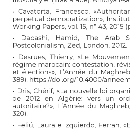
• Cavatorta, Francesco, «Authoritar
perpetual democratization», Instituto
Working Papers, vol. 15, n° 43, 2015 (pp
• Dabashi, Hamid, The Arab S
Postcolonialism, Zed, London, 2012.
• Desrues, Thierry, «Le Mouvement
régime marocain: contestation, révi
et élections», L’Année du Maghreb,
389). https://doi.org/10.4000/annee
• Dris, Chérif, «La nouvelle loi orga
de 2012 en Algérie: vers un or
autoritaire?», L’Année du Maghreb,
320).
• Feliú, Laura e Izquierdo, Ferran, 