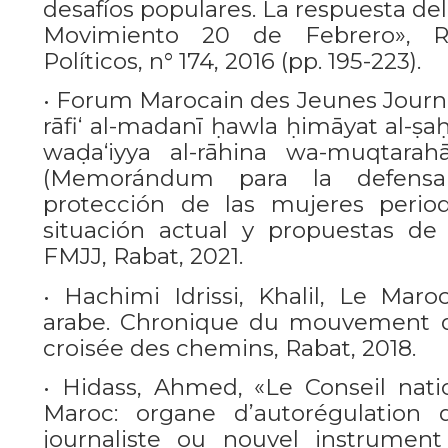
desafíos populares. La respuesta de
Movimiento 20 de Febrero», R
Políticos, n° 174, 2016 (pp. 195-223).
• Forum Marocain des Jeunes Journal
rāfi‘ al-madanī ḥawla ḥimāyat al-ṣaḥā
waḍa‘iyya al-rāhina wa-muqtarahāt
(Memorándum para la defensa
protección de las mujeres period
situación actual y propuestas de ca
FMJJ, Rabat, 2021.
• Hachimi Idrissi, Khalil, Le Mar
arabe. Chronique du mouvement du
croisée des chemins, Rabat, 2018.
• Hidass, Ahmed, «Le Conseil nati
Maroc: organe d’autorégulation 
journaliste ou nouvel instrument