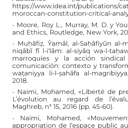
https://www.idea.int/publications/ca
moroccan-constitution-critical-anal
• Moore, Roy L., Murray, M. D. y Yo
and Ethics, Routledge, New York, 20
• Muḥāfiẓ, Ŷamāl, al-Saḥāfiyūn al-m
niqābī fī l-i‘lām: al-siyāq wa-l-taḥ
marroquíes y la acción sindica
comunicación: contexto y transform
waṭaniyya li-l-ṣahāfa al-magribiyy
2018.
• Naimi, Mohamed, «Liberté de pre
L’évolution au regard de l’éval
Maghreb, n° 15, 2016 (pp. 45-60).
• Naimi, Mohamed, «Mouvement
appropriation de l’espace public a