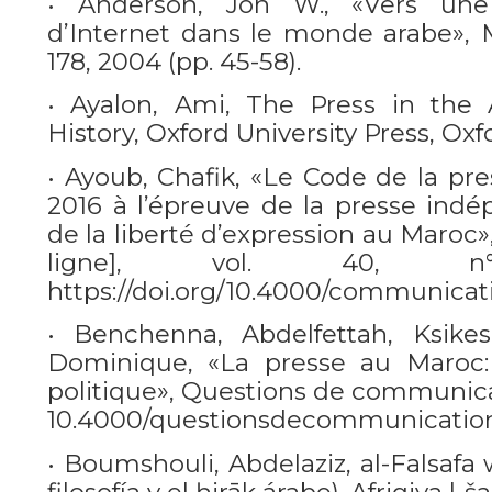
• Anderson, Jon W., «Vers une 
d’Internet dans le monde arabe»,
178, 2004 (pp. 45-58).
• Ayalon, Ami, The Press in the 
History, Oxford University Press, Oxfo
• Ayoub, Chafik, «Le Code de la pre
2016 à l’épreuve de la presse indé
de la liberté d’expression au Maro
ligne], vol. 40, 
https://doi.org/10.4000/communicati
• Benchenna, Abdelfettah, Ksikes
Dominique, «La presse au Maroc
politique», Questions de communicat
10.4000/questionsdecommunication.
• Boumshouli, Abdelaziz, al-Falsafa w
filosofía y el ḥirāk árabe). Afriqiya l-