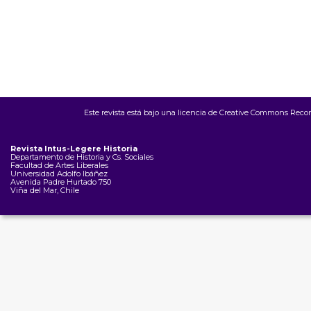
Este revista está bajo una
licencia de Creative Commons Recon
Revista Intus-Legere Historia
Departamento de Historia y Cs. Sociales
Facultad de Artes Liberales
Universidad Adolfo Ibáñez
Avenida Padre Hurtado 750
Viña del Mar, Chile